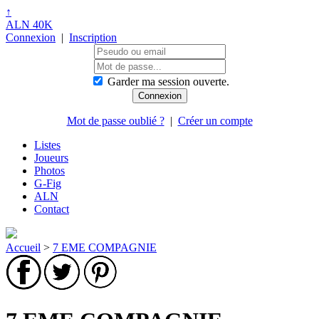
↑
ALN 40K
Connexion
|
Inscription
Garder ma session ouverte.
Mot de passe oublié ?
|
Créer un compte
Listes
Joueurs
Photos
G-Fig
ALN
Contact
Accueil
>
7 EME COMPAGNIE