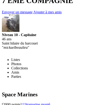
7 EME COMPAGNIE
Envoyer un message
Ajouter à mes amis
Niveau 10 - Capitaine
46 ans
Saint hilaire du harcouet
"
mickaelbeaulieu
"
Listes
Photos
Collections
Amis
Parties
Space Marines
[2000 points]
Ultramarine monté