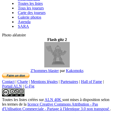
Toutes les listes
Tous les joueurs
Carte des joueurs
Galerie photos
Agenda
SARA
Photo aléatoire
Flash gitz 2
Z'hommes blaster
par
Kakomoks
Contact
|
Charte
|
Mentions légales
|
Partenaires
|
Hall of Fame
|
Portail ALN
|
G-Fig
Toutes les listes créées
sur
ALN 40K
sont mises à disposition selon
les termes de la
licence Creative Commons Attribution - Pas
d'Utilisation Commerciale - Partage à l'Identique 3.0 non transposé
.