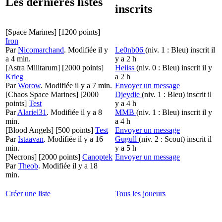
Les dernières listes
inscrits
[Space Marines]
[1200 points]
Iron
Par
Nicomarchand
.
Modifiée il y
Le0nb06
(niv. 1 : Bleu)
inscrit il
a 4 min.
y a 2 h
[Astra Militarum]
[2000 points]
Heiiss
(niv. 0 : Bleu)
inscrit il y
Krieg
a 2 h
Par
Worow
.
Modifiée il y a 7 min.
Envoyer un message
[Chaos Space Marines]
[2000
Djeydie
(niv. 1 : Bleu)
inscrit il
points]
Test
y a 4 h
Par
Alariel31
.
Modifiée il y a 8
MMB
(niv. 1 : Bleu)
inscrit il y
min.
a 4 h
[Blood Angels]
[500 points]
Test
Envoyer un message
Par
Istaavan
.
Modifiée il y a 16
Gugull
(niv. 2 : Scout)
inscrit il
min.
y a 5 h
[Necrons]
[2000 points]
Canoptek
Envoyer un message
Par
Theob
.
Modifiée il y a 18
min.
Créer une liste
Tous les joueurs