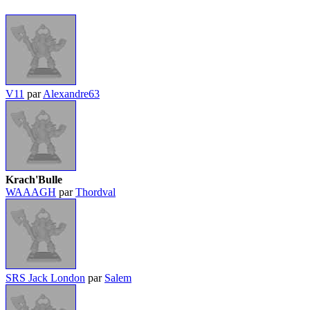
V11
par
Alexandre63
Krach'Bulle
WAAAGH
par
Thordval
SRS Jack London
par
Salem