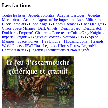
Les factions
Toutes les listes
-
Adepta Sororitas
-
Adeptus Custodes
-
Adeptus
Mechanicus
-
Aeldari
-
Agents of the Imperium
-
Astra Militarum
-
Black Templars
-
Blood Angels
-
Chaos Daemons
-
Chaos Knights
-
Chaos Space Marines
-
Dark Angels
-
Death Guard
-
Deathwatch
-
Drukhari
-
Emperor's Children
-
Genestealer Cults
-
Grey Knights
-
Imperial Knights
-
Leagues of Votann
-
Necrons
-
Orks
-
Space
Marines
-
Space wolves
-
T'au Empire
-
Thousand Sons
-
Tyranids
-
World Eaters
-
[FW] Titan Legions
-
[Horus Heresy Legends]
Heretic Astartes
-
[Legends] Fortifications et Non Alignés