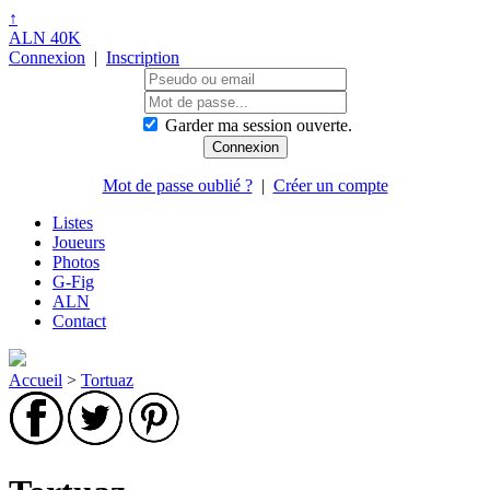
↑
ALN 40K
Connexion
|
Inscription
Garder ma session ouverte.
Mot de passe oublié ?
|
Créer un compte
Listes
Joueurs
Photos
G-Fig
ALN
Contact
Accueil
>
Tortuaz