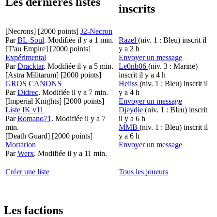
Les dernières listes
inscrits
[Necrons]
[2000 points]
J2-Necron
Par
BL-Soul
.
Modifiée il y a 1 min.
Razel
(niv. 1 : Bleu)
inscrit il
[T'au Empire]
[2000 points]
y a 2 h
Expérimental
Envoyer un message
Par
Dracktar
.
Modifiée il y a 5 min.
Le0nb06
(niv. 3 : Marine)
[Astra Militarum]
[2000 points]
inscrit il y a 4 h
GROS CANONS
Heiiss
(niv. 1 : Bleu)
inscrit il
Par
Didrec
.
Modifiée il y a 7 min.
y a 4 h
[Imperial Knights]
[2000 points]
Envoyer un message
Liste IK v11
Djeydie
(niv. 1 : Bleu)
inscrit
Par
Romano71
.
Modifiée il y a 7
il y a 6 h
min.
MMB
(niv. 1 : Bleu)
inscrit il
[Death Guard]
[2000 points]
y a 6 h
Mortarion
Envoyer un message
Par
Werx
.
Modifiée il y a 11 min.
Créer une liste
Tous les joueurs
Les factions