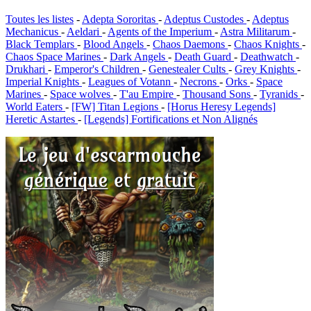
Toutes les listes
-
Adepta Sororitas
-
Adeptus Custodes
-
Adeptus
Mechanicus
-
Aeldari
-
Agents of the Imperium
-
Astra Militarum
-
Black Templars
-
Blood Angels
-
Chaos Daemons
-
Chaos Knights
-
Chaos Space Marines
-
Dark Angels
-
Death Guard
-
Deathwatch
-
Drukhari
-
Emperor's Children
-
Genestealer Cults
-
Grey Knights
-
Imperial Knights
-
Leagues of Votann
-
Necrons
-
Orks
-
Space
Marines
-
Space wolves
-
T'au Empire
-
Thousand Sons
-
Tyranids
-
World Eaters
-
[FW] Titan Legions
-
[Horus Heresy Legends]
Heretic Astartes
-
[Legends] Fortifications et Non Alignés