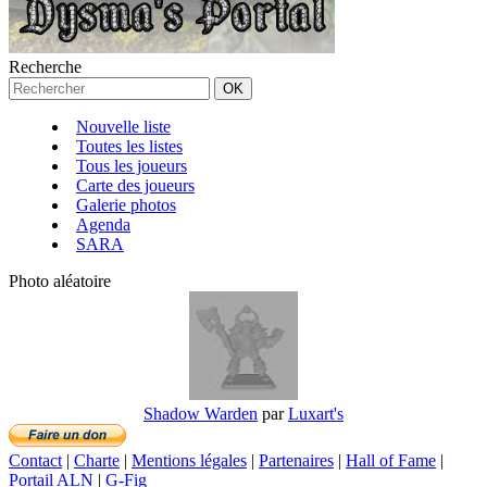
Recherche
Nouvelle liste
Toutes les listes
Tous les joueurs
Carte des joueurs
Galerie photos
Agenda
SARA
Photo aléatoire
Shadow Warden
par
Luxart's
Contact
|
Charte
|
Mentions légales
|
Partenaires
|
Hall of Fame
|
Portail ALN
|
G-Fig