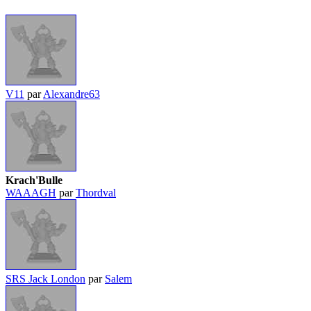
V11
par
Alexandre63
Krach'Bulle
WAAAGH
par
Thordval
SRS Jack London
par
Salem