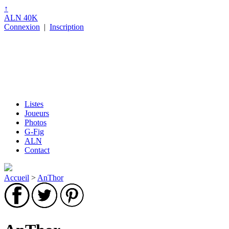
↑
ALN 40K
Connexion
|
Inscription
Listes
Joueurs
Photos
G-Fig
ALN
Contact
Accueil
>
AnThor