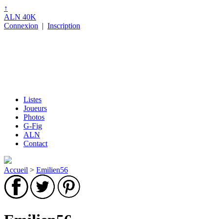
↑
ALN 40K
Connexion
|
Inscription
Listes
Joueurs
Photos
G-Fig
ALN
Contact
Accueil
>
Emilien56