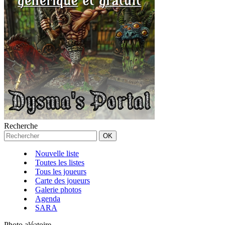
Recherche
Nouvelle liste
Toutes les listes
Tous les joueurs
Carte des joueurs
Galerie photos
Agenda
SARA
Photo aléatoire