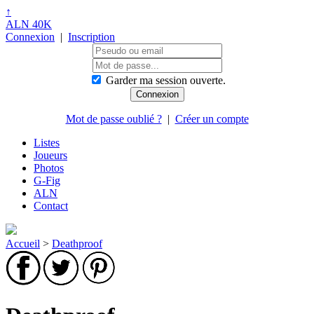
↑
ALN 40K
Connexion
|
Inscription
Garder ma session ouverte.
Mot de passe oublié ?
|
Créer un compte
Listes
Joueurs
Photos
G-Fig
ALN
Contact
Accueil
>
Deathproof