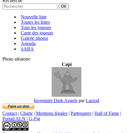
Recherche
Nouvelle liste
Toutes les listes
Tous les joueurs
Carte des joueurs
Galerie photos
Agenda
SARA
Photo aléatoire
Capi
Inventaire Dark Angels
par
Larzod
Contact
|
Charte
|
Mentions légales
|
Partenaires
|
Hall of Fame
|
Portail ALN
|
G-Fig