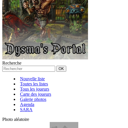
Recherche
Nouvelle liste
Toutes les listes
Tous les joueurs
Carte des joueurs
Galerie photos
Agenda
SARA
Photo aléatoire