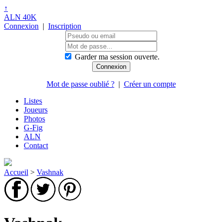
↑
ALN 40K
Connexion
|
Inscription
Garder ma session ouverte.
Mot de passe oublié ?
|
Créer un compte
Listes
Joueurs
Photos
G-Fig
ALN
Contact
Accueil
>
Vashnak