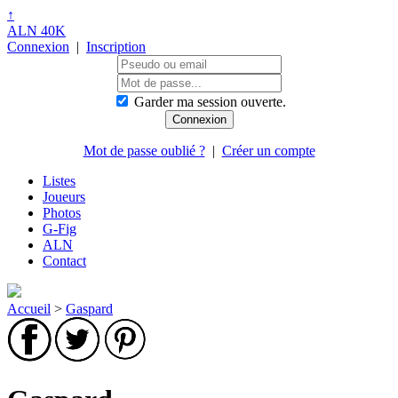
↑
ALN 40K
Connexion
|
Inscription
Garder ma session ouverte.
Mot de passe oublié ?
|
Créer un compte
Listes
Joueurs
Photos
G-Fig
ALN
Contact
Accueil
>
Gaspard