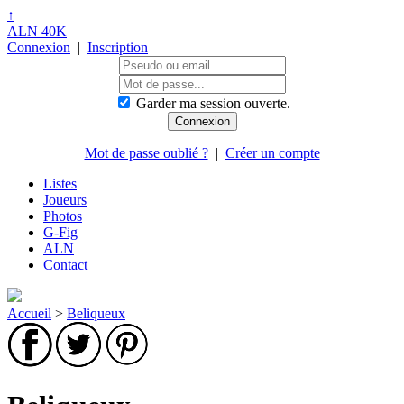
↑
ALN 40K
Connexion
|
Inscription
Garder ma session ouverte.
Mot de passe oublié ?
|
Créer un compte
Listes
Joueurs
Photos
G-Fig
ALN
Contact
Accueil
>
Beliqueux