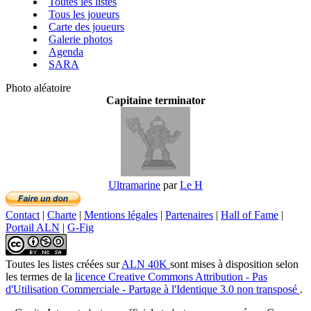
Toutes les listes
Tous les joueurs
Carte des joueurs
Galerie photos
Agenda
SARA
Photo aléatoire
Capitaine terminator
Ultramarine
par
Le H
Contact
|
Charte
|
Mentions légales
|
Partenaires
|
Hall of Fame
|
Portail ALN
|
G-Fig
Toutes les listes créées
sur
ALN 40K
sont mises à disposition selon
les termes de la
licence Creative Commons Attribution - Pas
d'Utilisation Commerciale - Partage à l'Identique 3.0 non transposé
.