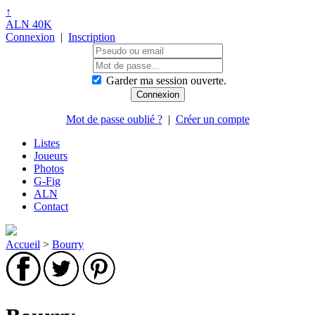
↑
ALN 40K
Connexion
|
Inscription
Garder ma session ouverte.
Mot de passe oublié ?
|
Créer un compte
Listes
Joueurs
Photos
G-Fig
ALN
Contact
Accueil
>
Bourry