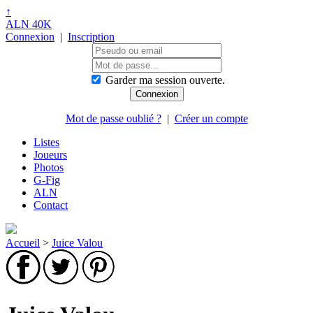
↑
ALN 40K
Connexion
|
Inscription
Garder ma session ouverte.
Mot de passe oublié ?
|
Créer un compte
Listes
Joueurs
Photos
G-Fig
ALN
Contact
Accueil
>
Juice Valou