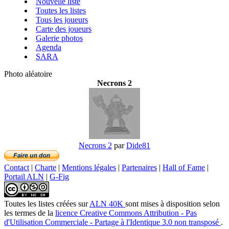
Nouvelle liste
Toutes les listes
Tous les joueurs
Carte des joueurs
Galerie photos
Agenda
SARA
Photo aléatoire
Necrons 2
Necrons 2
par
Dide81
Contact
|
Charte
|
Mentions légales
|
Partenaires
|
Hall of Fame
|
Portail ALN
|
G-Fig
Toutes les listes créées
sur
ALN 40K
sont mises à disposition selon
les termes de la
licence Creative Commons Attribution - Pas
d'Utilisation Commerciale - Partage à l'Identique 3.0 non transposé
.