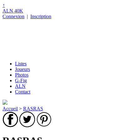
↑
ALN 40K
Connexion
|
Inscription
Listes
Joueurs
Photos
G-Fig
ALN
Contact
Accueil
>
RASRAS