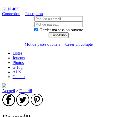
↑
ALN 40K
Connexion
|
Inscription
Garder ma session ouverte.
Mot de passe oublié ?
|
Créer un compte
Listes
Joueurs
Photos
G-Fig
ALN
Contact
Accueil
>
Faenrill