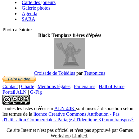
Carte des joueurs
Galerie photos
Agenda
SARA
Photo aléatoire
Black Templars frères d'épées
Croisade de Tolédius
par
Teutonicus
Contact
|
Charte
|
Mentions légales
|
Partenaires
|
Hall of Fame
|
Portail ALN
|
G-Fig
Toutes les listes créées
sur
ALN 40K
sont mises à disposition selon
les termes de la
licence Creative Commons Attribution - Pas
d'Utilisation Commerciale - Partage à l'Identique 3.0 non transposé
.
Ce site Internet n'est pas officiel et n'est pas approuvé par Games
Workshop Limited.