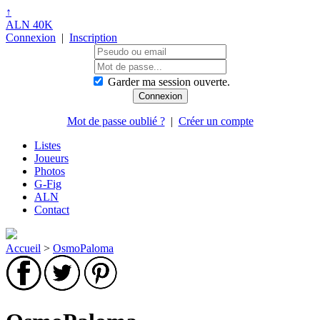
↑
ALN 40K
Connexion
|
Inscription
Garder ma session ouverte.
Mot de passe oublié ?
|
Créer un compte
Listes
Joueurs
Photos
G-Fig
ALN
Contact
Accueil
>
OsmoPaloma