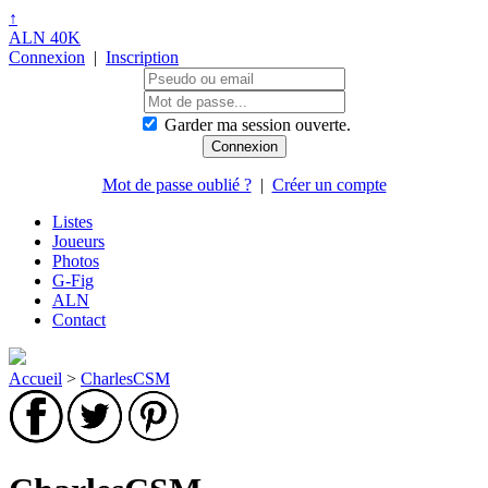
↑
ALN 40K
Connexion
|
Inscription
Garder ma session ouverte.
Mot de passe oublié ?
|
Créer un compte
Listes
Joueurs
Photos
G-Fig
ALN
Contact
Accueil
>
CharlesCSM