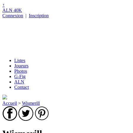
↑
ALN 40K
Connexion
|
Inscription
Listes
Joueurs
Photos
G-Fig
ALN
Contact
Accueil
>
Wismerill