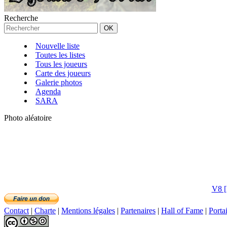
Recherche
Nouvelle liste
Toutes les listes
Tous les joueurs
Carte des joueurs
Galerie photos
Agenda
SARA
Photo aléatoire
V8 [
Contact
|
Charte
|
Mentions légales
|
Partenaires
|
Hall of Fame
|
Porta