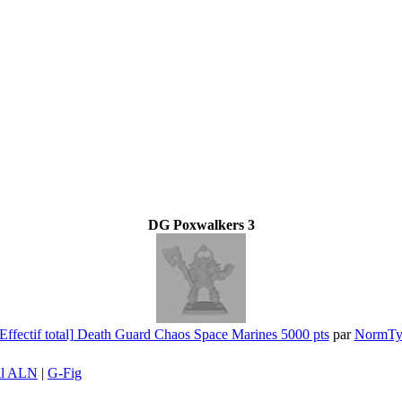
DG Poxwalkers 3
Effectif total] Death Guard Chaos Space Marines 5000 pts
par
NormTy
il ALN
|
G-Fig