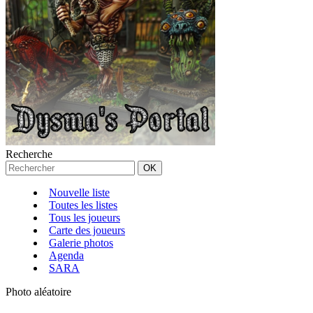
Recherche
Nouvelle liste
Toutes les listes
Tous les joueurs
Carte des joueurs
Galerie photos
Agenda
SARA
Photo aléatoire