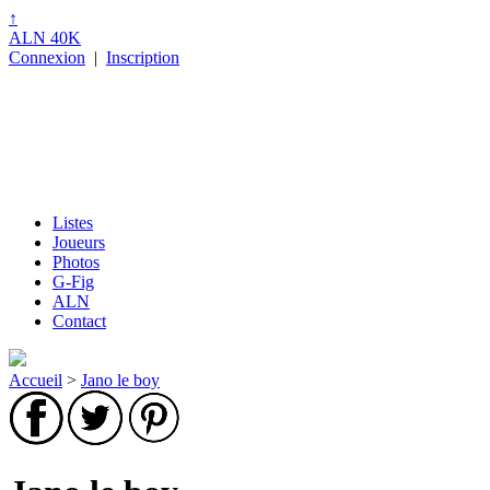
↑
ALN 40K
Connexion
|
Inscription
Listes
Joueurs
Photos
G-Fig
ALN
Contact
Accueil
>
Jano le boy