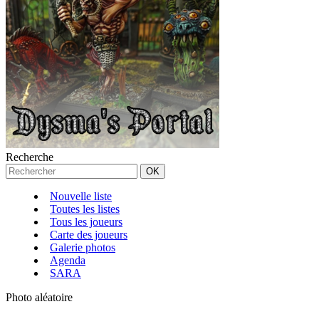
Recherche
Nouvelle liste
Toutes les listes
Tous les joueurs
Carte des joueurs
Galerie photos
Agenda
SARA
Photo aléatoire