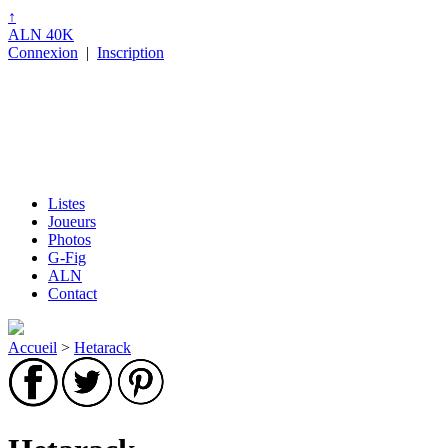
↑
ALN 40K
Connexion
|
Inscription
Listes
Joueurs
Photos
G-Fig
ALN
Contact
Accueil
>
Hetarack