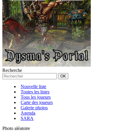
Recherche
Nouvelle liste
Toutes les listes
Tous les joueurs
Carte des joueurs
Galerie photos
Agenda
SARA
Photo aléatoire