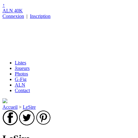
↑
ALN 40K
Connexion
|
Inscription
Listes
Joueurs
Photos
G-Fig
ALN
Contact
Accueil
>
LeSire