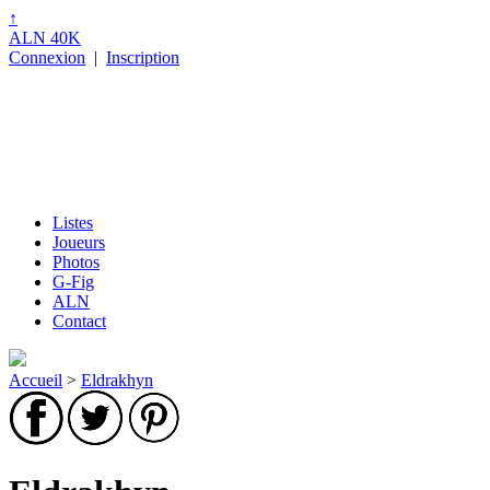
↑
ALN 40K
Connexion
|
Inscription
Listes
Joueurs
Photos
G-Fig
ALN
Contact
Accueil
>
Eldrakhyn