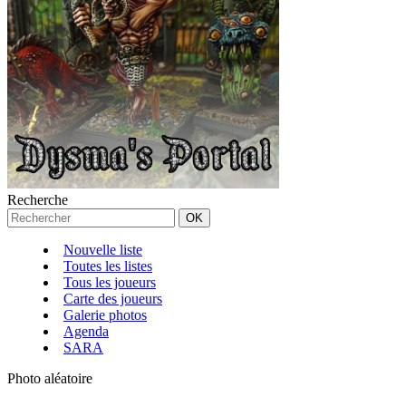
Recherche
Nouvelle liste
Toutes les listes
Tous les joueurs
Carte des joueurs
Galerie photos
Agenda
SARA
Photo aléatoire