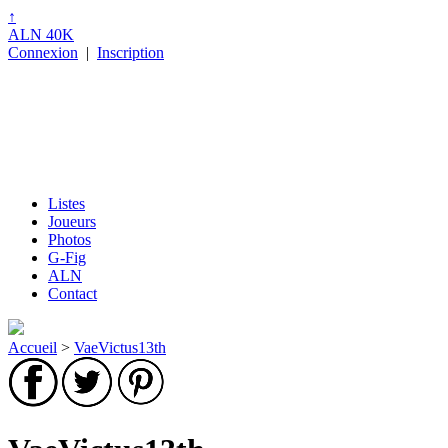
↑
ALN 40K
Connexion
|
Inscription
Listes
Joueurs
Photos
G-Fig
ALN
Contact
Accueil
>
VaeVictus13th