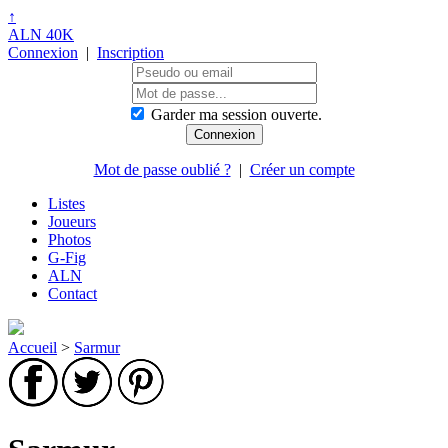
↑
ALN 40K
Connexion
|
Inscription
Garder ma session ouverte.
Mot de passe oublié ?
|
Créer un compte
Listes
Joueurs
Photos
G-Fig
ALN
Contact
Accueil
>
Sarmur