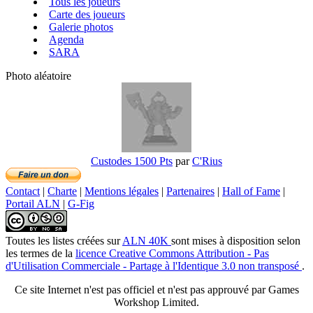
Tous les joueurs
Carte des joueurs
Galerie photos
Agenda
SARA
Photo aléatoire
Custodes 1500 Pts
par
C'Rius
Contact
|
Charte
|
Mentions légales
|
Partenaires
|
Hall of Fame
|
Portail ALN
|
G-Fig
Toutes les listes créées
sur
ALN 40K
sont mises à disposition selon
les termes de la
licence Creative Commons Attribution - Pas
d'Utilisation Commerciale - Partage à l'Identique 3.0 non transposé
.
Ce site Internet n'est pas officiel et n'est pas approuvé par Games
Workshop Limited.