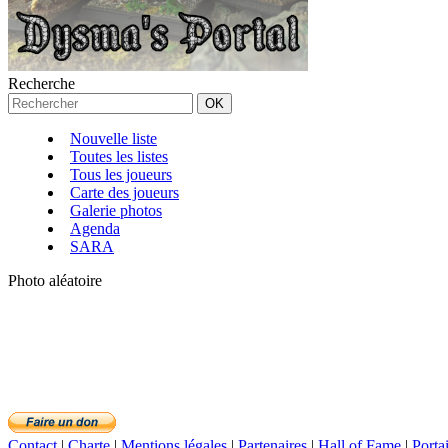
Recherche
Nouvelle liste
Toutes les listes
Tous les joueurs
Carte des joueurs
Galerie photos
Agenda
SARA
Photo aléatoire
Contact
|
Charte
|
Mentions légales
|
Partenaires
|
Hall of Fame
|
Porta