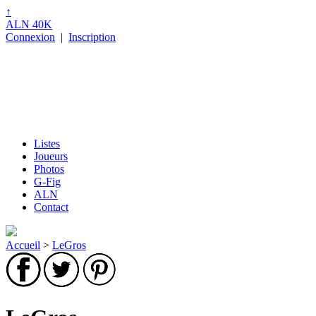
↑
ALN 40K
Connexion
|
Inscription
Listes
Joueurs
Photos
G-Fig
ALN
Contact
Accueil
>
LeGros