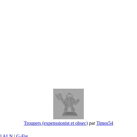
Troupers (expenssionist et obsec)
par
Timos54
il ALN
|
G-Fig