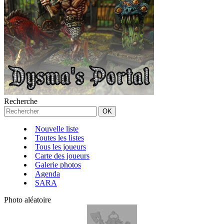
Recherche
Nouvelle liste
Toutes les listes
Tous les joueurs
Carte des joueurs
Galerie photos
Agenda
SARA
Photo aléatoire