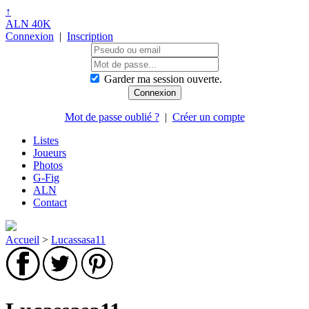
↑
ALN 40K
Connexion
|
Inscription
Garder ma session ouverte.
Mot de passe oublié ?
|
Créer un compte
Listes
Joueurs
Photos
G-Fig
ALN
Contact
Accueil
>
Lucassasa11