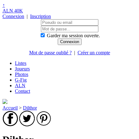
↑
ALN 40K
Connexion
|
Inscription
Garder ma session ouverte.
Mot de passe oublié ?
|
Créer un compte
Listes
Joueurs
Photos
G-Fig
ALN
Contact
Accueil
>
Dilthor