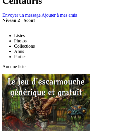
Centauris
Envoyer un message
Ajouter à mes amis
Niveau 2 - Scout
Listes
Photos
Collections
Amis
Parties
Aucune liste