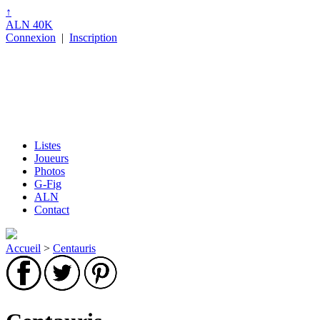
↑
ALN 40K
Connexion
|
Inscription
Listes
Joueurs
Photos
G-Fig
ALN
Contact
Accueil
>
Centauris