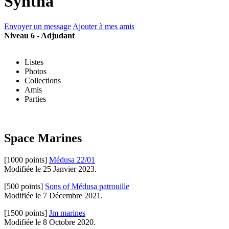
Syntha
Envoyer un message
Ajouter à mes amis
Niveau 6 - Adjudant
Listes
Photos
Collections
Amis
Parties
Space Marines
[1000 points]
Médusa 22/01
Modifiée le 25 Janvier 2023.
[500 points]
Sons of Médusa patrouille
Modifiée le 7 Décembre 2021.
[1500 points]
Jm marines
Modifiée le 8 Octobre 2020.