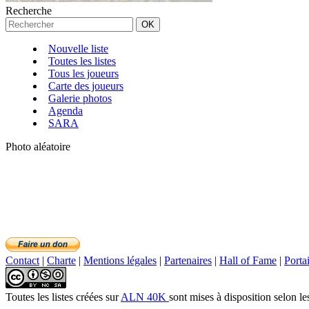
Recherche
Nouvelle liste
Toutes les listes
Tous les joueurs
Carte des joueurs
Galerie photos
Agenda
SARA
Photo aléatoire
Contact
|
Charte
|
Mentions légales
|
Partenaires
|
Hall of Fame
|
Porta
Toutes les listes créées
sur
ALN 40K
sont mises à disposition selon le