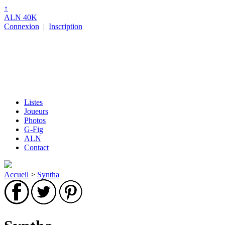
↑
ALN 40K
Connexion
|
Inscription
Listes
Joueurs
Photos
G-Fig
ALN
Contact
Accueil
>
Syntha