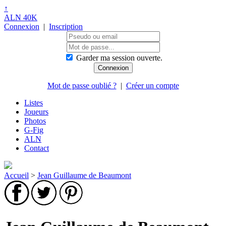
↑
ALN 40K
Connexion
|
Inscription
Garder ma session ouverte.
Mot de passe oublié ?
|
Créer un compte
Listes
Joueurs
Photos
G-Fig
ALN
Contact
Accueil
>
Jean Guillaume de Beaumont