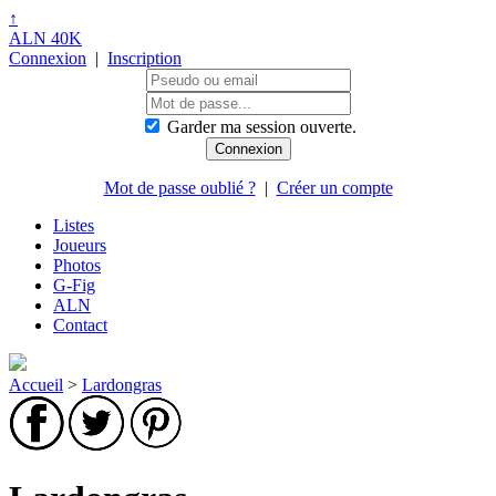
↑
ALN 40K
Connexion
|
Inscription
Garder ma session ouverte.
Mot de passe oublié ?
|
Créer un compte
Listes
Joueurs
Photos
G-Fig
ALN
Contact
Accueil
>
Lardongras