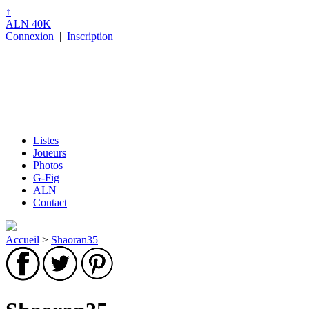
↑
ALN 40K
Connexion
|
Inscription
Listes
Joueurs
Photos
G-Fig
ALN
Contact
Accueil
>
Shaoran35