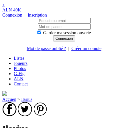
↑
ALN 40K
Connexion
|
Inscription
Garder ma session ouverte.
Mot de passe oublié ?
|
Créer un compte
Listes
Joueurs
Photos
G-Fig
ALN
Contact
Accueil
>
Ilarius