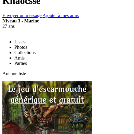
Khaocsse
Envoyer un message
Ajouter à mes amis
Niveau 3 - Marine
27 ans
Listes
Photos
Collections
Amis
Parties
Aucune liste