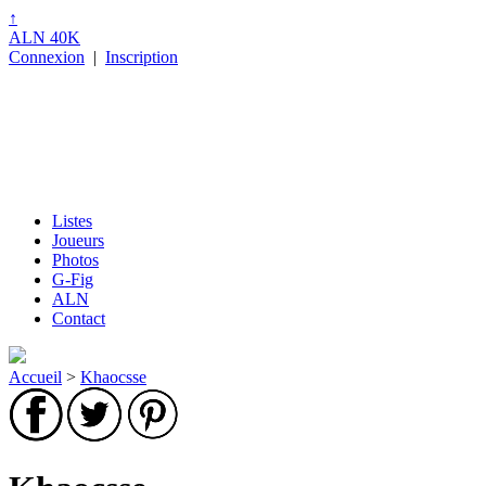
↑
ALN 40K
Connexion
|
Inscription
Listes
Joueurs
Photos
G-Fig
ALN
Contact
Accueil
>
Khaocsse