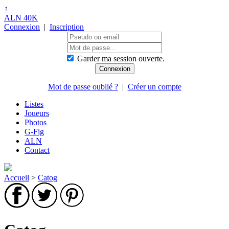
↑
ALN 40K
Connexion
|
Inscription
Garder ma session ouverte.
Mot de passe oublié ?
|
Créer un compte
Listes
Joueurs
Photos
G-Fig
ALN
Contact
Accueil
>
Catog