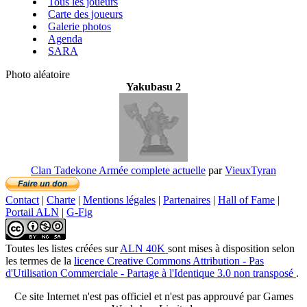
Tous les joueurs
Carte des joueurs
Galerie photos
Agenda
SARA
Photo aléatoire
Yakubasu 2
Clan Tadekone Armée complete actuelle
par
VieuxTyran
Contact
|
Charte
|
Mentions légales
|
Partenaires
|
Hall of Fame
|
Portail ALN
|
G-Fig
Toutes les listes créées
sur
ALN 40K
sont mises à disposition selon
les termes de la
licence Creative Commons Attribution - Pas
d'Utilisation Commerciale - Partage à l'Identique 3.0 non transposé
.
Ce site Internet n'est pas officiel et n'est pas approuvé par Games