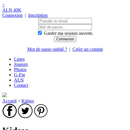
↑
ALN 40K
Connexion
|
Inscription
Garder ma session ouverte.
Mot de passe oublié ?
|
Créer un compte
Listes
Joueurs
Photos
G-Fig
ALN
Contact
Accueil
>
Kidses