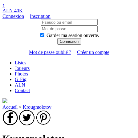
↑
ALN 40K
Connexion
|
Inscription
Garder ma session ouverte.
Mot de passe oublié ?
|
Créer un compte
Listes
Joueurs
Photos
G-Fig
ALN
Contact
Accueil
>
Krougmolotov