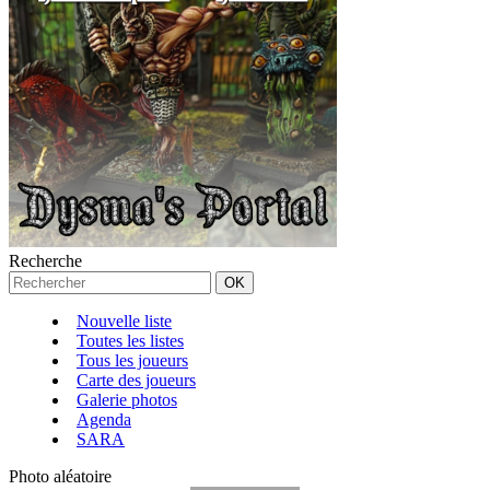
Recherche
Nouvelle liste
Toutes les listes
Tous les joueurs
Carte des joueurs
Galerie photos
Agenda
SARA
Photo aléatoire