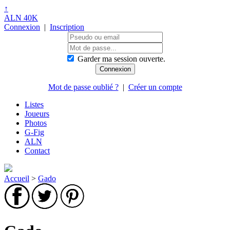
↑
ALN 40K
Connexion
|
Inscription
Garder ma session ouverte.
Mot de passe oublié ?
|
Créer un compte
Listes
Joueurs
Photos
G-Fig
ALN
Contact
Accueil
>
Gado