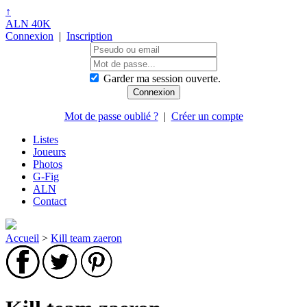
↑
ALN 40K
Connexion
|
Inscription
Garder ma session ouverte.
Mot de passe oublié ?
|
Créer un compte
Listes
Joueurs
Photos
G-Fig
ALN
Contact
Accueil
>
Kill team zaeron