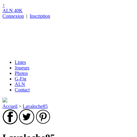
↑
ALN 40K
Connexion
|
Inscription
Listes
Joueurs
Photos
G-Fig
ALN
Contact
Accueil
>
Lavaloche85