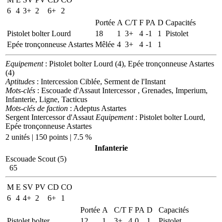
6
4
3+
2
6+
2
Portée
A
C/T
F
PA
D
Capacités
Pistolet bolter Lourd
18
1
3+
4
-1
1
Pistolet
Epée tronçonneuse Astartes
Mêlée
4
3+
4
-1
1
Equipement
: Pistolet bolter Lourd (4), Epée tronçonneuse Astartes
(4)
Aptitudes
: Intercession Ciblée, Serment de l'Instant
Mots-clés
: Escouade d'Assaut Intercessor , Grenades, Imperium,
Infanterie, Ligne, Tacticus
Mots-clés de faction
: Adeptus Astartes
Sergent Intercessor d'Assaut
Equipement
: Pistolet bolter Lourd,
Epée tronçonneuse Astartes
2 unités | 150 points | 7.5 %
Infanterie
Escouade Scout (5)
65
M
E
SV
PV
CD
CO
6
4
4+
2
6+
1
Portée
A
C/T
F
PA
D
Capacités
Pistolet bolter
12
1
3+
4
0
1
Pistolet