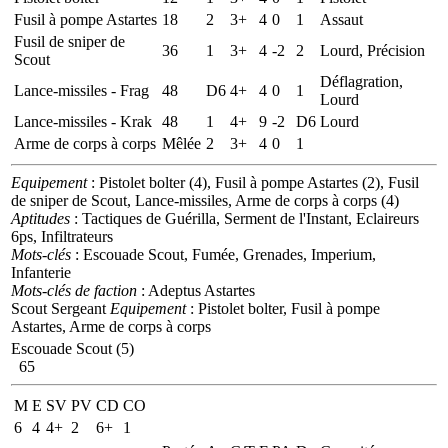
Fusil à pompe Astartes
18
2
3+
4
0
1
Assaut
Fusil de sniper de
36
1
3+
4
-2
2
Lourd, Précision
Scout
Déflagration,
Lance-missiles - Frag
48
D6
4+
4
0
1
Lourd
Lance-missiles - Krak
48
1
4+
9
-2
D6
Lourd
Arme de corps à corps
Mêlée
2
3+
4
0
1
Equipement
: Pistolet bolter (4), Fusil à pompe Astartes (2), Fusil
de sniper de Scout, Lance-missiles, Arme de corps à corps (4)
Aptitudes
: Tactiques de Guérilla, Serment de l'Instant, Eclaireurs
6ps, Infiltrateurs
Mots-clés
: Escouade Scout, Fumée, Grenades, Imperium,
Infanterie
Mots-clés de faction
: Adeptus Astartes
Scout Sergeant
Equipement
: Pistolet bolter, Fusil à pompe
Astartes, Arme de corps à corps
Escouade Scout (5)
65
M
E
SV
PV
CD
CO
6
4
4+
2
6+
1