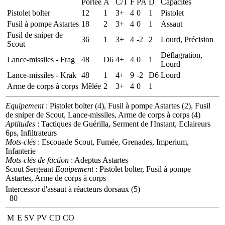
Portée
A
C/T
F
PA
D
Capacités
Pistolet bolter
12
1
3+
4
0
1
Pistolet
Fusil à pompe Astartes
18
2
3+
4
0
1
Assaut
Fusil de sniper de
36
1
3+
4
-2
2
Lourd, Précision
Scout
Déflagration,
Lance-missiles - Frag
48
D6
4+
4
0
1
Lourd
Lance-missiles - Krak
48
1
4+
9
-2
D6
Lourd
Arme de corps à corps
Mêlée
2
3+
4
0
1
Equipement
: Pistolet bolter (4), Fusil à pompe Astartes (2), Fusil
de sniper de Scout, Lance-missiles, Arme de corps à corps (4)
Aptitudes
: Tactiques de Guérilla, Serment de l'Instant, Eclaireurs
6ps, Infiltrateurs
Mots-clés
: Escouade Scout, Fumée, Grenades, Imperium,
Infanterie
Mots-clés de faction
: Adeptus Astartes
Scout Sergeant
Equipement
: Pistolet bolter, Fusil à pompe
Astartes, Arme de corps à corps
Intercessor d'assaut à réacteurs dorsaux (5)
80
M
E
SV
PV
CD
CO