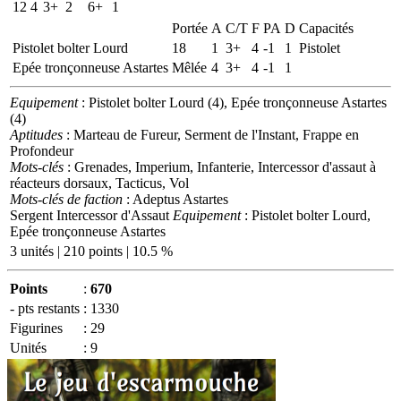
12
4
3+
2
6+
1
Portée
A
C/T
F
PA
D
Capacités
Pistolet bolter Lourd
18
1
3+
4
-1
1
Pistolet
Epée tronçonneuse Astartes
Mêlée
4
3+
4
-1
1
Equipement
: Pistolet bolter Lourd (4), Epée tronçonneuse Astartes
(4)
Aptitudes
: Marteau de Fureur, Serment de l'Instant, Frappe en
Profondeur
Mots-clés
: Grenades, Imperium, Infanterie, Intercessor d'assaut à
réacteurs dorsaux, Tacticus, Vol
Mots-clés de faction
: Adeptus Astartes
Sergent Intercessor d'Assaut
Equipement
: Pistolet bolter Lourd,
Epée tronçonneuse Astartes
3 unités | 210 points | 10.5 %
Points
:
670
- pts restants
:
1330
Figurines
:
29
Unités
:
9