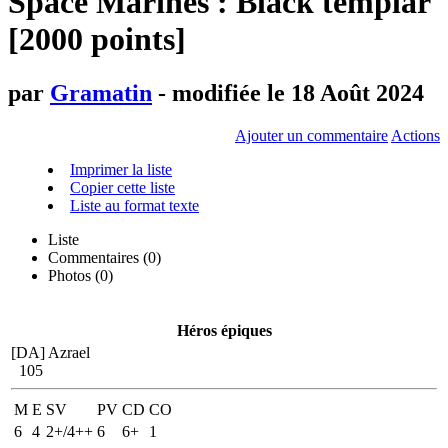
Space Marines : Black templar
[2000 points]
par
Gramatin
- modifiée le 18 Août 2024
Ajouter un commentaire
Actions
Imprimer la liste
Copier cette liste
Liste au format texte
Liste
Commentaires (
0
)
Photos (0)
Héros épiques
[DA] Azrael
105
M
E
SV
PV
CD
CO
6
4
2+/4++
6
6+
1