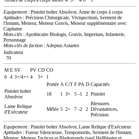
Equipement
: Pistolet bolter Absolvor, Arme de corps à corps
Aptitudes
: Précision Chirurgicale, Vivispectrum, Serment de
l'Instant, Meneur, Meneur Gravis, Meneur supplémentaire avec
Capitaine
Mots-clés
: Apothicaire Biologis, Gravis, Imperium, Infanterie,
Personnage
Mots-clés de faction
: Adeptus Astartes
Judicateur
70
M
E
SV
PV
CD
CO
6
4
3+/4++
4
5+
1
Portée
A
C/T
F
PA
D
Capacités
Pistolet bolter
18
1
3+
5
-1
2
Pistolet
Absolvor
Blessures
Lame Relique
Mêlée
5
2+
7
-2
2
Dévastatrices,
d'Exécuteur
Précision
Equipement
: Pistolet bolter Absolvor, Lame Relique d'Exécuteur
Aptitudes
: Fureur Silencieuse, Tempomortis, Serment de l'Instant,
Meneur, Meneur Tacticus et Bladeguards (sauf Hellblaster et