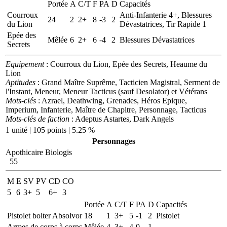
Portée
A
C/T
F
PA
D
Capacités
Courroux
Anti-Infanterie 4+, Blessures
24
2
2+
8
-3
2
du Lion
Dévastatrices, Tir Rapide 1
Epée des
Mêlée
6
2+
6
-4
2
Blessures Dévastatrices
Secrets
Equipement
: Courroux du Lion, Epée des Secrets, Heaume du
Lion
Aptitudes
: Grand Maître Suprême, Tacticien Magistral, Serment de
l'Instant, Meneur, Meneur Tacticus (sauf Desolator) et Vétérans
Mots-clés
: Azrael, Deathwing, Grenades, Héros Epique,
Imperium, Infanterie, Maître de Chapitre, Personnage, Tacticus
Mots-clés de faction
: Adeptus Astartes, Dark Angels
1 unité | 105 points | 5.25 %
Personnages
Apothicaire Biologis
55
M
E
SV
PV
CD
CO
5
6
3+
5
6+
3
Portée
A
C/T
F
PA
D
Capacités
Pistolet bolter Absolvor
18
1
3+
5
-1
2
Pistolet
Armes de corps à corps
Mêlée
4
3+
4
0
1