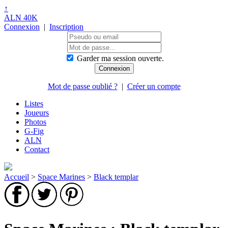
↑
ALN 40K
Connexion
|
Inscription
Garder ma session ouverte.
Mot de passe oublié ?
|
Créer un compte
Listes
Joueurs
Photos
G-Fig
ALN
Contact
Accueil
>
Space Marines
>
Black templar