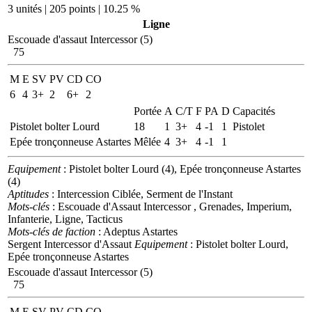
3 unités | 205 points | 10.25 %
Ligne
Escouade d'assaut Intercessor (5)
75
M
E
SV
PV
CD
CO
6
4
3+
2
6+
2
Portée
A
C/T
F
PA
D
Capacités
Pistolet bolter Lourd
18
1
3+
4
-1
1
Pistolet
Epée tronçonneuse Astartes
Mêlée
4
3+
4
-1
1
Equipement
: Pistolet bolter Lourd (4), Epée tronçonneuse Astartes
(4)
Aptitudes
: Intercession Ciblée, Serment de l'Instant
Mots-clés
: Escouade d'Assaut Intercessor , Grenades, Imperium,
Infanterie, Ligne, Tacticus
Mots-clés de faction
: Adeptus Astartes
Sergent Intercessor d'Assaut
Equipement
: Pistolet bolter Lourd,
Epée tronçonneuse Astartes
Escouade d'assaut Intercessor (5)
75
M
E
SV
PV
CD
CO