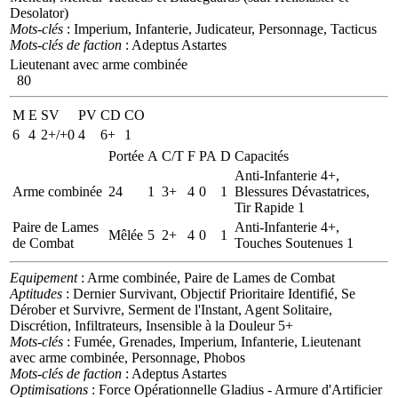
Desolator)
Mots-clés
: Imperium, Infanterie, Judicateur, Personnage, Tacticus
Mots-clés de faction
: Adeptus Astartes
Lieutenant avec arme combinée
80
M
E
SV
PV
CD
CO
6
4
2+/+0
4
6+
1
Portée
A
C/T
F
PA
D
Capacités
Anti-Infanterie 4+,
Arme combinée
24
1
3+
4
0
1
Blessures Dévastatrices,
Tir Rapide 1
Paire de Lames
Anti-Infanterie 4+,
Mêlée
5
2+
4
0
1
de Combat
Touches Soutenues 1
Equipement
: Arme combinée, Paire de Lames de Combat
Aptitudes
: Dernier Survivant, Objectif Prioritaire Identifié, Se
Dérober et Survivre, Serment de l'Instant, Agent Solitaire,
Discrétion, Infiltrateurs, Insensible à la Douleur 5+
Mots-clés
: Fumée, Grenades, Imperium, Infanterie, Lieutenant
avec arme combinée, Personnage, Phobos
Mots-clés de faction
: Adeptus Astartes
Optimisations
: Force Opérationnelle Gladius - Armure d'Artificier