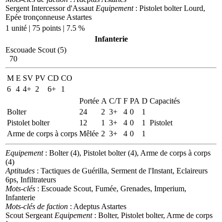
Sergent Intercessor d'Assaut
Equipement
: Pistolet bolter Lourd,
Epée tronçonneuse Astartes
1 unité | 75 points | 7.5 %
Infanterie
Escouade Scout (5)
70
M
E
SV
PV
CD
CO
6
4
4+
2
6+
1
Portée
A
C/T
F
PA
D
Capacités
Bolter
24
2
3+
4
0
1
Pistolet bolter
12
1
3+
4
0
1
Pistolet
Arme de corps à corps
Mêlée
2
3+
4
0
1
Equipement
: Bolter (4), Pistolet bolter (4), Arme de corps à corps
(4)
Aptitudes
: Tactiques de Guérilla, Serment de l'Instant, Eclaireurs
6ps, Infiltrateurs
Mots-clés
: Escouade Scout, Fumée, Grenades, Imperium,
Infanterie
Mots-clés de faction
: Adeptus Astartes
Scout Sergeant
Equipement
: Bolter, Pistolet bolter, Arme de corps