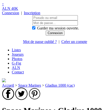
↑
ALN 40K
Connexion
|
Inscription
Garder ma session ouverte.
Mot de passe oublié ?
|
Créer un compte
Listes
Joueurs
Photos
G-Fig
ALN
Contact
Accueil
>
Space Marines
>
Gladius 1000 (cac)