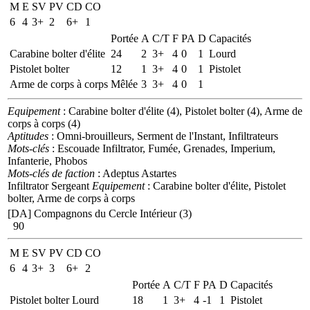
M
E
SV
PV
CD
CO
6
4
3+
2
6+
1
Portée
A
C/T
F
PA
D
Capacités
Carabine bolter d'élite
24
2
3+
4
0
1
Lourd
Pistolet bolter
12
1
3+
4
0
1
Pistolet
Arme de corps à corps
Mêlée
3
3+
4
0
1
Equipement
: Carabine bolter d'élite (4), Pistolet bolter (4), Arme de
corps à corps (4)
Aptitudes
: Omni-brouilleurs, Serment de l'Instant, Infiltrateurs
Mots-clés
: Escouade Infiltrator, Fumée, Grenades, Imperium,
Infanterie, Phobos
Mots-clés de faction
: Adeptus Astartes
Infiltrator Sergeant
Equipement
: Carabine bolter d'élite, Pistolet
bolter, Arme de corps à corps
[DA] Compagnons du Cercle Intérieur (3)
90
M
E
SV
PV
CD
CO
6
4
3+
3
6+
2
Portée
A
C/T
F
PA
D
Capacités
Pistolet bolter Lourd
18
1
3+
4
-1
1
Pistolet