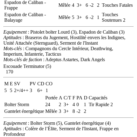
Espadon de Caliban -
Mêlée
4
3+
6
-2
2
Touches Fatales
Frappe
Espadon de Caliban -
Touches
Mêlée
5
3+
6
-2
1
Balayage
Soutenues 2
Equipement
: Pistolet bolter Lourd (3), Espadon de Caliban (3)
Aptitudes
: Braseros du Jugement, Hostilité envers les Indignes,
Unité Attachée (Sternguard), Serment de l'Instant
Mots-clés
: Compagnons du Cercle Intérieur, Deathwing,
Imperium, Infanterie, Tacticus
Mots-clés de faction
: Adeptus Astartes, Dark Angels
Escouade Terminator (5)
170
M
E
SV
PV
CD
CO
5
5
2+/4++
3
6+
1
Portée
A
C/T
F
PA
D
Capacités
Bolter Storm
24
2
3+
4
0
1
Tir Rapide 2
Gantelet énergétique
Mêlée
3
3+
8
-2
2
Equipement
: Bolter Storm (5), Gantelet énergétique (4)
Aptitudes
: Colère de l’Élite, Serment de l'Instant, Frappe en
Profondeur