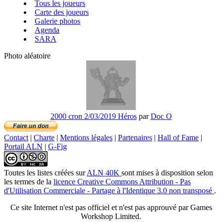
Tous les joueurs
Carte des joueurs
Galerie photos
Agenda
SARA
Photo aléatoire
2000 cron 2/03/2019 Héros
par
Doc O
Contact
|
Charte
|
Mentions légales
|
Partenaires
|
Hall of Fame
|
Portail ALN
|
G-Fig
Toutes les listes créées
sur
ALN 40K
sont mises à disposition selon
les termes de la
licence Creative Commons Attribution - Pas
d'Utilisation Commerciale - Partage à l'Identique 3.0 non transposé
.
Ce site Internet n'est pas officiel et n'est pas approuvé par Games
Workshop Limited.