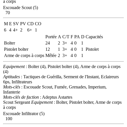
à corps
Escouade Scout (5)
70
M
E
SV
PV
CD
CO
6
4
4+
2
6+
1
Portée
A
C/T
F
PA
D
Capacités
Bolter
24
2
3+
4
0
1
Pistolet bolter
12
1
3+
4
0
1
Pistolet
Arme de corps à corps
Mêlée
2
3+
4
0
1
Equipement
: Bolter (4), Pistolet bolter (4), Arme de corps à corps
(4)
Aptitudes
: Tactiques de Guérilla, Serment de l'Instant, Eclaireurs
6ps, Infiltrateurs
Mots-clés
: Escouade Scout, Fumée, Grenades, Imperium,
Infanterie
Mots-clés de faction
: Adeptus Astartes
Scout Sergeant
Equipement
: Bolter, Pistolet bolter, Arme de corps
à corps
Escouade Infiltrator (5)
100