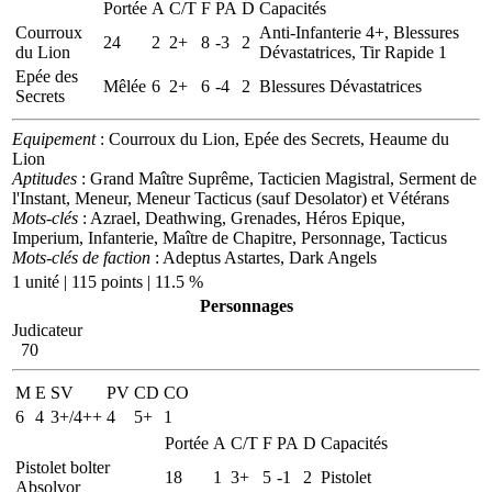
Portée
A
C/T
F
PA
D
Capacités
Courroux
Anti-Infanterie 4+, Blessures
24
2
2+
8
-3
2
du Lion
Dévastatrices, Tir Rapide 1
Epée des
Mêlée
6
2+
6
-4
2
Blessures Dévastatrices
Secrets
Equipement
: Courroux du Lion, Epée des Secrets, Heaume du
Lion
Aptitudes
: Grand Maître Suprême, Tacticien Magistral, Serment de
l'Instant, Meneur, Meneur Tacticus (sauf Desolator) et Vétérans
Mots-clés
: Azrael, Deathwing, Grenades, Héros Epique,
Imperium, Infanterie, Maître de Chapitre, Personnage, Tacticus
Mots-clés de faction
: Adeptus Astartes, Dark Angels
1 unité | 115 points | 11.5 %
Personnages
Judicateur
70
M
E
SV
PV
CD
CO
6
4
3+/4++
4
5+
1
Portée
A
C/T
F
PA
D
Capacités
Pistolet bolter
18
1
3+
5
-1
2
Pistolet
Absolvor