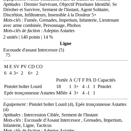
Aptitudes
: Dernier Survivant, Objectif Prioritaire Identifié, Se
Dérober et Survivre, Serment de l'Instant, Agent Solitaire,
Discrétion, Infiltrateurs, Insensible à la Douleur 5+
Mots-clés
: Fumée, Grenades, Imperium, Infanterie, Lieutenant
avec arme combinée, Personnage, Phobos
Mots-clés de faction
: Adeptus Astartes
2 unités | 140 points | 14 %
Ligne
Escouade d'assaut Intercessor (5)
75
M
E
SV
PV
CD
CO
6
4
3+
2
6+
2
Portée
A
C/T
F
PA
D
Capacités
Pistolet bolter Lourd
18
1
3+
4
-1
1
Pistolet
Epée tronçonneuse Astartes
Mêlée
4
3+
4
-1
1
Equipement
: Pistolet bolter Lourd (4), Epée tronçonneuse Astartes
(4)
Aptitudes
: Intercession Ciblée, Serment de l'Instant
Mots-clés
: Escouade d'Assaut Intercessor , Grenades, Imperium,
Infanterie, Ligne, Tacticus
Mots-clés de faction
: Adeptus Astartes