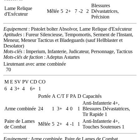
Blessures
Lame Relique
Mêlée
5
2+
7
-2
2
Dévastatrices,
d'Exécuteur
Précision
Equipement
: Pistolet bolter Absolvor, Lame Relique d'Exécuteur
Aptitudes
: Fureur Silencieuse, Tempomortis, Serment de l'Instant,
Meneur, Meneur Tacticus et Bladeguards (sauf Hellblaster et
Desolator)
Mots-clés
: Imperium, Infanterie, Judicateur, Personnage, Tacticus
Mots-clés de faction
: Adeptus Astartes
Lieutenant avec arme combinée
70
M
E
SV
PV
CD
CO
6
4
3+
4
6+
1
Portée
A
C/T
F
PA
D
Capacités
Anti-Infanterie 4+,
Arme combinée
24
1
3+
4
0
1
Blessures Dévastatrices,
Tir Rapide 1
Paire de Lames
Anti-Infanterie 4+,
Mêlée
5
2+
4
-1
1
de Combat
Touches Soutenues 1
Equipement
: Arme combinée, Paire de Lames de Combat