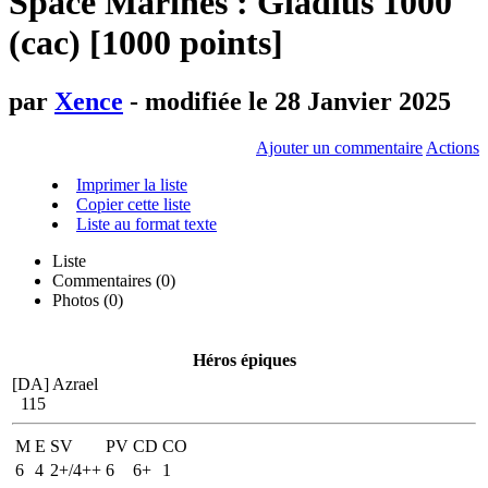
Space Marines : Gladius 1000
(cac) [1000 points]
par
Xence
- modifiée le 28 Janvier 2025
Ajouter un commentaire
Actions
Imprimer la liste
Copier cette liste
Liste au format texte
Liste
Commentaires (
0
)
Photos (0)
Héros épiques
[DA] Azrael
115
M
E
SV
PV
CD
CO
6
4
2+/4++
6
6+
1