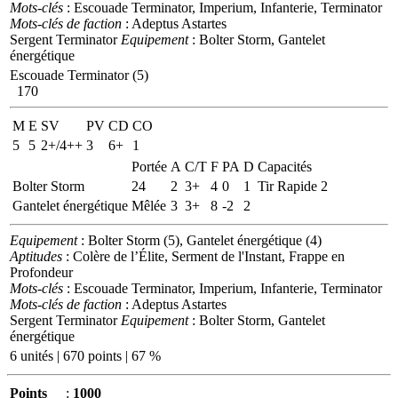
Mots-clés
: Escouade Terminator, Imperium, Infanterie, Terminator
Mots-clés de faction
: Adeptus Astartes
Sergent Terminator
Equipement
: Bolter Storm, Gantelet
énergétique
Escouade Terminator (5)
170
M
E
SV
PV
CD
CO
5
5
2+/4++
3
6+
1
Portée
A
C/T
F
PA
D
Capacités
Bolter Storm
24
2
3+
4
0
1
Tir Rapide 2
Gantelet énergétique
Mêlée
3
3+
8
-2
2
Equipement
: Bolter Storm (5), Gantelet énergétique (4)
Aptitudes
: Colère de l’Élite, Serment de l'Instant, Frappe en
Profondeur
Mots-clés
: Escouade Terminator, Imperium, Infanterie, Terminator
Mots-clés de faction
: Adeptus Astartes
Sergent Terminator
Equipement
: Bolter Storm, Gantelet
énergétique
6 unités | 670 points | 67 %
Points
:
1000