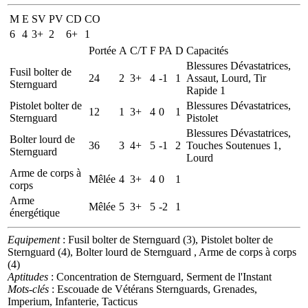
M
E
SV
PV
CD
CO
6
4
3+
2
6+
1
Portée
A
C/T
F
PA
D
Capacités
Blessures Dévastatrices,
Fusil bolter de
24
2
3+
4
-1
1
Assaut, Lourd, Tir
Sternguard
Rapide 1
Pistolet bolter de
Blessures Dévastatrices,
12
1
3+
4
0
1
Sternguard
Pistolet
Blessures Dévastatrices,
Bolter lourd de
36
3
4+
5
-1
2
Touches Soutenues 1,
Sternguard
Lourd
Arme de corps à
Mêlée
4
3+
4
0
1
corps
Arme
Mêlée
5
3+
5
-2
1
énergétique
Equipement
: Fusil bolter de Sternguard (3), Pistolet bolter de
Sternguard (4), Bolter lourd de Sternguard , Arme de corps à corps
(4)
Aptitudes
: Concentration de Sternguard, Serment de l'Instant
Mots-clés
: Escouade de Vétérans Sternguards, Grenades,
Imperium, Infanterie, Tacticus