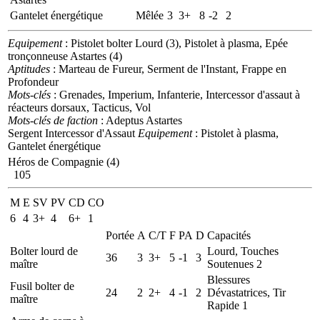
Gantelet énergétique
Mêlée
3
3+
8
-2
2
Equipement
: Pistolet bolter Lourd (3), Pistolet à plasma, Epée
tronçonneuse Astartes (4)
Aptitudes
: Marteau de Fureur, Serment de l'Instant, Frappe en
Profondeur
Mots-clés
: Grenades, Imperium, Infanterie, Intercessor d'assaut à
réacteurs dorsaux, Tacticus, Vol
Mots-clés de faction
: Adeptus Astartes
Sergent Intercessor d'Assaut
Equipement
: Pistolet à plasma,
Gantelet énergétique
Héros de Compagnie (4)
105
M
E
SV
PV
CD
CO
6
4
3+
4
6+
1
Portée
A
C/T
F
PA
D
Capacités
Bolter lourd de
Lourd, Touches
36
3
3+
5
-1
3
maître
Soutenues 2
Blessures
Fusil bolter de
24
2
2+
4
-1
2
Dévastatrices, Tir
maître
Rapide 1