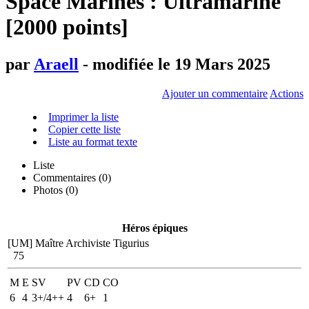
Space Marines : Ultramarine
[2000 points]
par
Araell
- modifiée le 19 Mars 2025
Ajouter un commentaire
Actions
Imprimer la liste
Copier cette liste
Liste au format texte
Liste
Commentaires (
0
)
Photos (0)
Héros épiques
[UM] Maître Archiviste Tigurius
75
M
E
SV
PV
CD
CO
6
4
3+/4++
4
6+
1