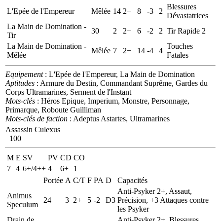
Blessures
L'Epée de l'Empereur
Mêlée
14
2+
8
-3
2
Dévastatrices
La Main de Domination -
30
2
2+
6
-2
2
Tir Rapide 2
Tir
La Main de Domination -
Touches
Mêlée
7
2+
14
-4
4
Mêlée
Fatales
Equipement
: L'Epée de l'Empereur, La Main de Domination
Aptitudes
: Armure du Destin, Commandant Suprême, Gardes du
Corps Ultramarines, Serment de l'Instant
Mots-clés
: Héros Epique, Imperium, Monstre, Personnage,
Primarque, Roboute Guilliman
Mots-clés de faction
: Adeptus Astartes, Ultramarines
Assassin Culexus
100
M
E
SV
PV
CD
CO
7
4
6+/4++
4
6+
1
Portée
A
C/T
F
PA
D
Capacités
Anti-Psyker 2+, Assaut,
Animus
24
3
2+
5
-2
D3
Précision, +3 Attaques contre
Speculum
les Psyker
Drain de
Anti-Psyker 2+, Blessures