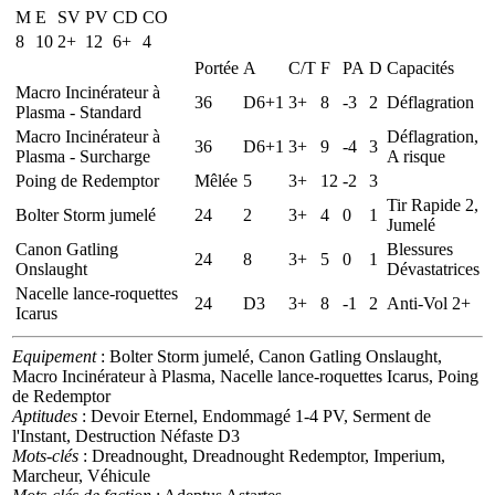
M
E
SV
PV
CD
CO
8
10
2+
12
6+
4
Portée
A
C/T
F
PA
D
Capacités
Macro Incinérateur à
36
D6+1
3+
8
-3
2
Déflagration
Plasma - Standard
Macro Incinérateur à
Déflagration,
36
D6+1
3+
9
-4
3
Plasma - Surcharge
A risque
Poing de Redemptor
Mêlée
5
3+
12
-2
3
Tir Rapide 2,
Bolter Storm jumelé
24
2
3+
4
0
1
Jumelé
Canon Gatling
Blessures
24
8
3+
5
0
1
Onslaught
Dévastatrices
Nacelle lance-roquettes
24
D3
3+
8
-1
2
Anti-Vol 2+
Icarus
Equipement
: Bolter Storm jumelé, Canon Gatling Onslaught,
Macro Incinérateur à Plasma, Nacelle lance-roquettes Icarus, Poing
de Redemptor
Aptitudes
: Devoir Eternel, Endommagé 1-4 PV, Serment de
l'Instant, Destruction Néfaste D3
Mots-clés
: Dreadnought, Dreadnought Redemptor, Imperium,
Marcheur, Véhicule