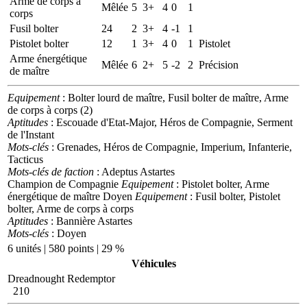
Arme de corps à
Mêlée
5
3+
4
0
1
corps
Fusil bolter
24
2
3+
4
-1
1
Pistolet bolter
12
1
3+
4
0
1
Pistolet
Arme énergétique
Mêlée
6
2+
5
-2
2
Précision
de maître
Equipement
: Bolter lourd de maître, Fusil bolter de maître, Arme
de corps à corps (2)
Aptitudes
: Escouade d'Etat-Major, Héros de Compagnie, Serment
de l'Instant
Mots-clés
: Grenades, Héros de Compagnie, Imperium, Infanterie,
Tacticus
Mots-clés de faction
: Adeptus Astartes
Champion de Compagnie
Equipement
: Pistolet bolter, Arme
énergétique de maître
Doyen
Equipement
: Fusil bolter, Pistolet
bolter, Arme de corps à corps
Aptitudes
: Bannière Astartes
Mots-clés
: Doyen
6 unités | 580 points | 29 %
Véhicules
Dreadnought Redemptor
210