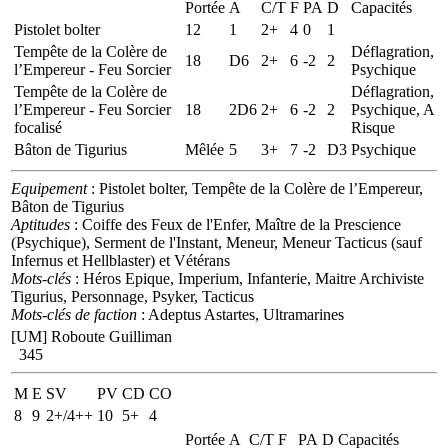
Portée
A
C/T
F
PA
D
Capacités
Pistolet bolter
12
1
2+
4
0
1
Tempête de la Colère de
Déflagration,
18
D6
2+
6
-2
2
l’Empereur - Feu Sorcier
Psychique
Tempête de la Colère de
Déflagration,
l’Empereur - Feu Sorcier
18
2D6
2+
6
-2
2
Psychique, A
focalisé
Risque
Bâton de Tigurius
Mêlée
5
3+
7
-2
D3
Psychique
Equipement
: Pistolet bolter, Tempête de la Colère de l’Empereur,
Bâton de Tigurius
Aptitudes
: Coiffe des Feux de l'Enfer, Maître de la Prescience
(Psychique), Serment de l'Instant, Meneur, Meneur Tacticus (sauf
Infernus et Hellblaster) et Vétérans
Mots-clés
: Héros Epique, Imperium, Infanterie, Maitre Archiviste
Tigurius, Personnage, Psyker, Tacticus
Mots-clés de faction
: Adeptus Astartes, Ultramarines
[UM] Roboute Guilliman
345
M
E
SV
PV
CD
CO
8
9
2+/4++
10
5+
4
Portée
A
C/T
F
PA
D
Capacités