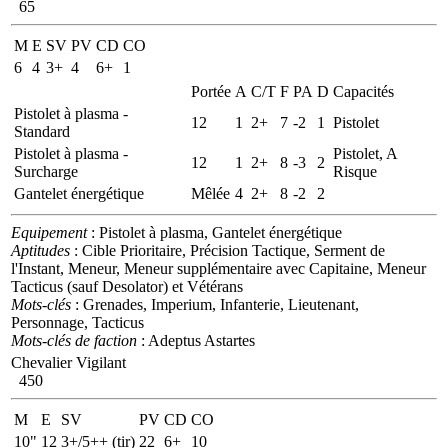
65
M
E
SV
PV
CD
CO
6
4
3+
4
6+
1
Portée
A
C/T
F
PA
D
Capacités
Pistolet à plasma -
12
1
2+
7
-2
1
Pistolet
Standard
Pistolet à plasma -
Pistolet, A
12
1
2+
8
-3
2
Surcharge
Risque
Gantelet énergétique
Mêlée
4
2+
8
-2
2
Equipement
: Pistolet à plasma, Gantelet énergétique
Aptitudes
: Cible Prioritaire, Précision Tactique, Serment de
l'Instant, Meneur, Meneur supplémentaire avec Capitaine, Meneur
Tacticus (sauf Desolator) et Vétérans
Mots-clés
: Grenades, Imperium, Infanterie, Lieutenant,
Personnage, Tacticus
Mots-clés de faction
: Adeptus Astartes
Chevalier Vigilant
450
M
E
SV
PV
CD
CO
10"
12
3+/5++ (tir)
22
6+
10