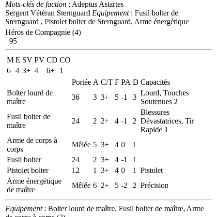
Mots-clés de faction
: Adeptus Astartes
Sergent Vétéran Sternguard
Equipement
: Fusil bolter de
Sternguard , Pistolet bolter de Sternguard, Arme énergétique
Héros de Compagnie (4)
95
M
E
SV
PV
CD
CO
6
4
3+
4
6+
1
Portée
A
C/T
F
PA
D
Capacités
Bolter lourd de
Lourd, Touches
36
3
3+
5
-1
3
maître
Soutenues 2
Blessures
Fusil bolter de
24
2
2+
4
-1
2
Dévastatrices, Tir
maître
Rapide 1
Arme de corps à
Mêlée
5
3+
4
0
1
corps
Fusil bolter
24
2
3+
4
-1
1
Pistolet bolter
12
1
3+
4
0
1
Pistolet
Arme énergétique
Mêlée
6
2+
5
-2
2
Précision
de maître
Equipement
: Bolter lourd de maître, Fusil bolter de maître, Arme