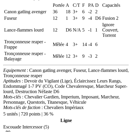
Portée
A
C/T
F
PA
D
Capacités
Canon gatling avenger
36
18
3+
6
-2
2
Fuseur
12
1
3+
9
-4
D6
Fusion 2
Ignore
Lance-flammes lourd
12
D6
N/A
5
-1
1
Couvert,
Torrent
Tronçonneuse reaper -
Mêlée
4
3+
14
-4
6
Frappe
Tronçonneuse reaper -
Mêlée
12
3+
9
-3
2
Balayage
Equipement
: Canon gatling avenger, Fuseur, Lance-flammes lourd,
Tronçonneuse reaper
Aptitudes
: Devoir du Vigilant (Lige), Éclaircissez Leurs Rangs,
Endommagé 1-7 PV (CO), Code Chevaleresque, Marcheur Super-
lourd, Destruction Néfaste D6
Mots-clés
: Chevalier Gardien, Imperium, Imposant, Marcheur,
Personnage, Questoris, Titanesque, Véhicule
Mots-clés de faction
: Chevaliers Impériaux
5 unités | 720 points | 36 %
Ligne
Escouade Intercessor (5)