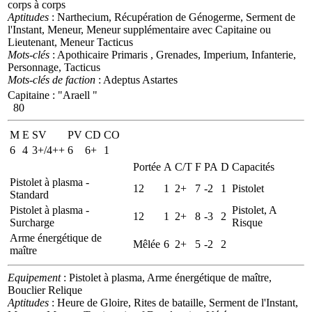
corps à corps
Aptitudes
: Narthecium, Récupération de Génogerme, Serment de
l'Instant, Meneur, Meneur supplémentaire avec Capitaine ou
Lieutenant, Meneur Tacticus
Mots-clés
: Apothicaire Primaris , Grenades, Imperium, Infanterie,
Personnage, Tacticus
Mots-clés de faction
: Adeptus Astartes
Capitaine
:
"Araell "
80
M
E
SV
PV
CD
CO
6
4
3+/4++
6
6+
1
Portée
A
C/T
F
PA
D
Capacités
Pistolet à plasma -
12
1
2+
7
-2
1
Pistolet
Standard
Pistolet à plasma -
Pistolet, A
12
1
2+
8
-3
2
Surcharge
Risque
Arme énergétique de
Mêlée
6
2+
5
-2
2
maître
Equipement
: Pistolet à plasma, Arme énergétique de maître,
Bouclier Relique
Aptitudes
: Heure de Gloire, Rites de bataille, Serment de l'Instant,