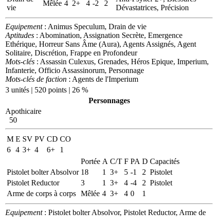
Mêlée
4
2+
4
-2
2
vie
Dévastatrices, Précision
Equipement
: Animus Speculum, Drain de vie
Aptitudes
: Abomination, Assignation Secrète, Emergence
Ethérique, Horreur Sans Âme (Aura), Agents Assignés, Agent
Solitaire, Discrétion, Frappe en Profondeur
Mots-clés
: Assassin Culexus, Grenades, Héros Epique, Imperium,
Infanterie, Officio Assassinorum, Personnage
Mots-clés de faction
: Agents de l'Imperium
3 unités | 520 points | 26 %
Personnages
Apothicaire
50
M
E
SV
PV
CD
CO
6
4
3+
4
6+
1
Portée
A
C/T
F
PA
D
Capacités
Pistolet bolter Absolvor
18
1
3+
5
-1
2
Pistolet
Pistolet Reductor
3
1
3+
4
-4
2
Pistolet
Arme de corps à corps
Mêlée
4
3+
4
0
1
Equipement
: Pistolet bolter Absolvor, Pistolet Reductor, Arme de