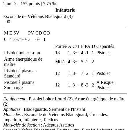
2 unités | 155 points | 7.75 %
Infanterie
Escouade de Vétérans Bladeguard (3)
90
M
E
SV
PV
CD
CO
6
4
3+/4++
3
6+
1
Portée
A
C/T
F
PA
D
Capacités
Pistolet bolter Lourd
18
1
3+
4
-1
1
Pistolet
Arme énergétique de
Mêlée
4
3+
5
-2
2
maître
Pistolet à plasma -
12
1
3+
7
-2
1
Pistolet
Standard
Pistolet à plasma -
A Risque,
12
1
3+
8
-3
2
Surcharge
Pistolet
Equipement
: Pistolet bolter Lourd (2), Arme énergétique de maître
(2)
Aptitudes
: Bladeguards, Serment de l'Instant
Mots-clés
: Escouade de Vétérans Bladeguard, Grenades,
Imperium, Infanterie, Tacticus
Mots-clés de faction
: Adeptus Astartes