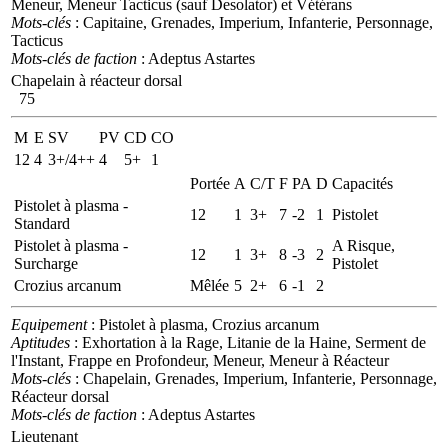
Meneur, Meneur Tacticus (sauf Desolator) et Vétérans
Mots-clés
: Capitaine, Grenades, Imperium, Infanterie, Personnage,
Tacticus
Mots-clés de faction
: Adeptus Astartes
Chapelain à réacteur dorsal
75
M
E
SV
PV
CD
CO
12
4
3+/4++
4
5+
1
Portée
A
C/T
F
PA
D
Capacités
Pistolet à plasma -
12
1
3+
7
-2
1
Pistolet
Standard
Pistolet à plasma -
A Risque,
12
1
3+
8
-3
2
Surcharge
Pistolet
Crozius arcanum
Mêlée
5
2+
6
-1
2
Equipement
: Pistolet à plasma, Crozius arcanum
Aptitudes
: Exhortation à la Rage, Litanie de la Haine, Serment de
l'Instant, Frappe en Profondeur, Meneur, Meneur à Réacteur
Mots-clés
: Chapelain, Grenades, Imperium, Infanterie, Personnage,
Réacteur dorsal
Mots-clés de faction
: Adeptus Astartes
Lieutenant