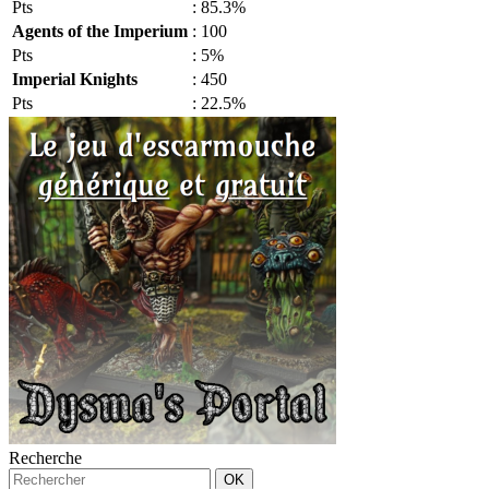
Pts
:
85.3%
Agents of the Imperium
:
100
Pts
:
5%
Imperial Knights
:
450
Pts
:
22.5%
Recherche