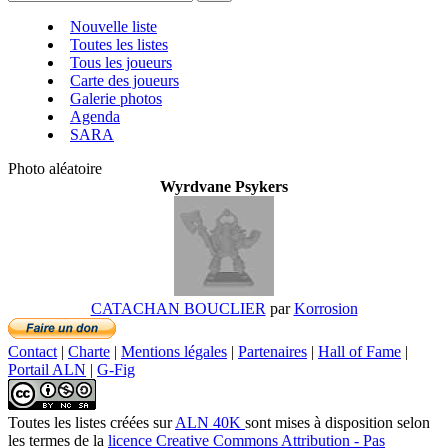
Nouvelle liste
Toutes les listes
Tous les joueurs
Carte des joueurs
Galerie photos
Agenda
SARA
Photo aléatoire
Wyrdvane Psykers
CATACHAN BOUCLIER
par
Korrosion
Contact
|
Charte
|
Mentions légales
|
Partenaires
|
Hall of Fame
|
Portail ALN
|
G-Fig
Toutes les listes créées
sur
ALN 40K
sont mises à disposition selon
les termes de la
licence Creative Commons Attribution - Pas