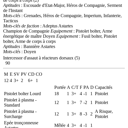
de corps à corps (2)
Aptitudes
: Escouade d'Etat-Major, Héros de Compagnie, Serment
de l'Instant
Mots-clés
: Grenades, Héros de Compagnie, Imperium, Infanterie,
Tacticus
Mots-clés de faction
: Adeptus Astartes
Champion de Compagnie
Equipement
: Pistolet bolter, Arme
énergétique de maître
Doyen
Equipement
: Fusil bolter, Pistolet
bolter, Arme de corps à corps
Aptitudes
: Bannière Astartes
Mots-clés
: Doyen
Intercessor d'assaut à réacteurs dorsaux (5)
90
M
E
SV
PV
CD
CO
12
4
3+
2
6+
1
Portée
A
C/T
F
PA
D
Capacités
Pistolet bolter Lourd
18
1
3+
4
-1
1
Pistolet
Pistolet à plasma -
12
1
3+
7
-2
1
Pistolet
Standard
Pistolet à plasma -
A Risque,
12
1
3+
8
-3
2
Surcharge
Pistolet
Epée tronçonneuse
Mêlée
4
3+
4
-1
1
Astartes