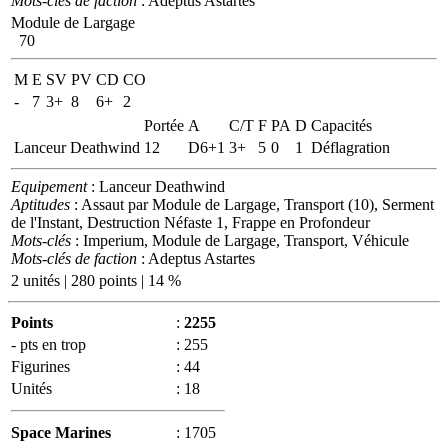
Mots-clés de faction
: Adeptus Astartes
Module de Largage
70
M
E
SV
PV
CD
CO
-
7
3+
8
6+
2
Portée
A
C/T
F
PA
D
Capacités
Lanceur Deathwind
12
D6+1
3+
5
0
1
Déflagration
Equipement
: Lanceur Deathwind
Aptitudes
: Assaut par Module de Largage, Transport (10), Serment
de l'Instant, Destruction Néfaste 1, Frappe en Profondeur
Mots-clés
: Imperium, Module de Largage, Transport, Véhicule
Mots-clés de faction
: Adeptus Astartes
2 unités | 280 points | 14 %
Points
:
2255
- pts en trop
:
255
Figurines
:
44
Unités
:
18
Space Marines
:
1705