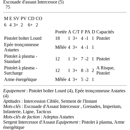
Escouade d'assaut Intercessor (5)
75
M
E
SV
PV
CD
CO
6
4
3+
2
6+
2
Portée
A
C/T
F
PA
D
Capacités
Pistolet bolter Lourd
18
1
3+
4
-1
1
Pistolet
Epée tronçonneuse
Mêlée
4
3+
4
-1
1
Astartes
Pistolet à plasma -
12
1
3+
7
-2
1
Pistolet
Standard
Pistolet à plasma -
A Risque,
12
1
3+
8
-3
2
Surcharge
Pistolet
Arme énergétique
Mêlée
4
3+
5
-2
1
Equipement
: Pistolet bolter Lourd (4), Epée tronçonneuse Astartes
(4)
Aptitudes
: Intercession Ciblée, Serment de l'Instant
Mots-clés
: Escouade d'Assaut Intercessor , Grenades, Imperium,
Infanterie, Ligne, Tacticus
Mots-clés de faction
: Adeptus Astartes
Sergent Intercessor d'Assaut
Equipement
: Pistolet à plasma, Arme
énergétique