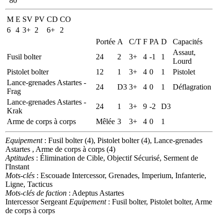
80
M
E
SV
PV
CD
CO
6
4
3+
2
6+
2
Portée
A
C/T
F
PA
D
Capacités
Assaut,
Fusil bolter
24
2
3+
4
-1
1
Lourd
Pistolet bolter
12
1
3+
4
0
1
Pistolet
Lance-grenades Astartes -
24
D3
3+
4
0
1
Déflagration
Frag
Lance-grenades Astartes -
24
1
3+
9
-2
D3
Krak
Arme de corps à corps
Mêlée
3
3+
4
0
1
Equipement
: Fusil bolter (4), Pistolet bolter (4), Lance-grenades
Astartes , Arme de corps à corps (4)
Aptitudes
: Élimination de Cible, Objectif Sécurisé, Serment de
l'Instant
Mots-clés
: Escouade Intercessor, Grenades, Imperium, Infanterie,
Ligne, Tacticus
Mots-clés de faction
: Adeptus Astartes
Intercessor Sergeant
Equipement
: Fusil bolter, Pistolet bolter, Arme
de corps à corps