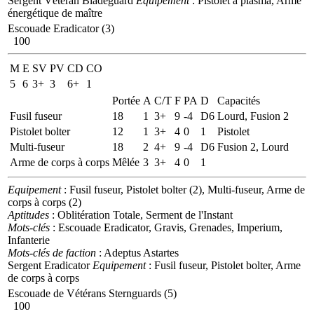
Sergent Vétéran Bladeguard
Equipement
: Pistolet à plasma, Arme
énergétique de maître
Escouade Eradicator (3)
100
M
E
SV
PV
CD
CO
5
6
3+
3
6+
1
Portée
A
C/T
F
PA
D
Capacités
Fusil fuseur
18
1
3+
9
-4
D6
Lourd, Fusion 2
Pistolet bolter
12
1
3+
4
0
1
Pistolet
Multi-fuseur
18
2
4+
9
-4
D6
Fusion 2, Lourd
Arme de corps à corps
Mêlée
3
3+
4
0
1
Equipement
: Fusil fuseur, Pistolet bolter (2), Multi-fuseur, Arme de
corps à corps (2)
Aptitudes
: Oblitération Totale, Serment de l'Instant
Mots-clés
: Escouade Eradicator, Gravis, Grenades, Imperium,
Infanterie
Mots-clés de faction
: Adeptus Astartes
Sergent Eradicator
Equipement
: Fusil fuseur, Pistolet bolter, Arme
de corps à corps
Escouade de Vétérans Sternguards (5)
100