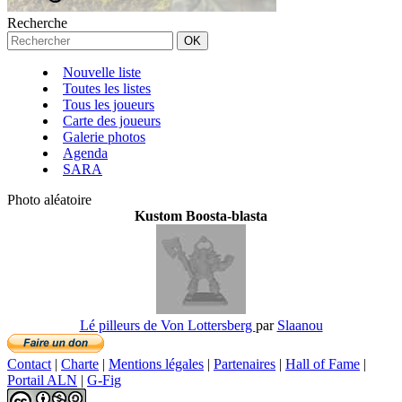
Recherche
Nouvelle liste
Toutes les listes
Tous les joueurs
Carte des joueurs
Galerie photos
Agenda
SARA
Photo aléatoire
Kustom Boosta-blasta
Lé pilleurs de Von Lottersberg
par
Slaanou
Contact
|
Charte
|
Mentions légales
|
Partenaires
|
Hall of Fame
|
Portail ALN
|
G-Fig