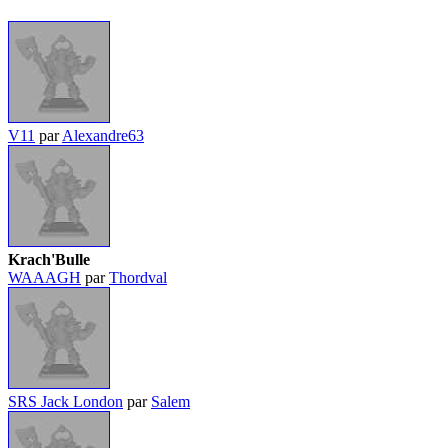
V11
par
Alexandre63
Krach'Bulle
WAAAGH
par
Thordval
SRS Jack London
par
Salem