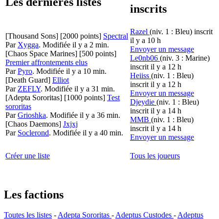
Les dernières listes
inscrits
Razel
(niv. 1 : Bleu)
inscrit
[Thousand Sons]
[2000 points]
Spectral
il y a 10 h
Par
Xygga
.
Modifiée il y a 2 min.
Envoyer un message
[Chaos Space Marines]
[500 points]
Le0nb06
(niv. 3 : Marine)
Premier affrontements elus
inscrit il y a 12 h
Par
Pyro
.
Modifiée il y a 10 min.
Heiiss
(niv. 1 : Bleu)
[Death Guard]
Elliot
inscrit il y a 12 h
Par
ZEFLY
.
Modifiée il y a 31 min.
Envoyer un message
[Adepta Sororitas]
[1000 points]
Test
Djeydie
(niv. 1 : Bleu)
sororitas
inscrit il y a 14 h
Par
Grioshka
.
Modifiée il y a 36 min.
MMB
(niv. 1 : Bleu)
[Chaos Daemons]
Jxjxj
inscrit il y a 14 h
Par
Soclerond
.
Modifiée il y a 40 min.
Envoyer un message
Créer une liste
Tous les joueurs
Les factions
Toutes les listes
-
Adepta Sororitas
-
Adeptus Custodes
-
Adeptus