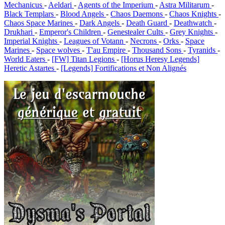
Mechanicus
-
Aeldari
-
Agents of the Imperium
-
Astra Militarum
-
Black Templars
-
Blood Angels
-
Chaos Daemons
-
Chaos Knights
-
Chaos Space Marines
-
Dark Angels
-
Death Guard
-
Deathwatch
-
Drukhari
-
Emperor's Children
-
Genestealer Cults
-
Grey Knights
-
Imperial Knights
-
Leagues of Votann
-
Necrons
-
Orks
-
Space
Marines
-
Space wolves
-
T'au Empire
-
Thousand Sons
-
Tyranids
-
World Eaters
-
[FW] Titan Legions
-
[Horus Heresy Legends]
Heretic Astartes
-
[Legends] Fortifications et Non Alignés