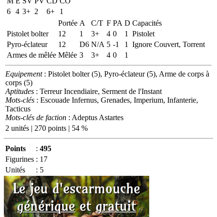
M
E
SV
PV
CD
CO
6
4
3+
2
6+
1
Portée
A
C/T
F
PA
D
Capacités
Pistolet bolter
12
1
3+
4
0
1
Pistolet
Pyro-éclateur
12
D6
N/A
5
-1
1
Ignore Couvert, Torrent
Armes de mêlée
Mêlée
3
3+
4
0
1
Equipement
: Pistolet bolter (5), Pyro-éclateur (5), Arme de corps à
corps (5)
Aptitudes
: Terreur Incendiaire, Serment de l'Instant
Mots-clés
: Escouade Infernus, Grenades, Imperium, Infanterie,
Tacticus
Mots-clés de faction
: Adeptus Astartes
2 unités | 270 points | 54 %
Points
:
495
Figurines
:
17
Unités
:
5