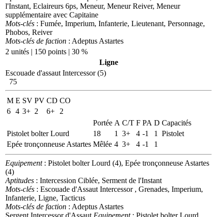
l'Instant, Eclaireurs 6ps, Meneur, Meneur Reiver, Meneur
supplémentaire avec Capitaine
Mots-clés
: Fumée, Imperium, Infanterie, Lieutenant, Personnage,
Phobos, Reiver
Mots-clés de faction
: Adeptus Astartes
2 unités | 150 points | 30 %
Ligne
Escouade d'assaut Intercessor (5)
75
M
E
SV
PV
CD
CO
6
4
3+
2
6+
2
Portée
A
C/T
F
PA
D
Capacités
Pistolet bolter Lourd
18
1
3+
4
-1
1
Pistolet
Epée tronçonneuse Astartes
Mêlée
4
3+
4
-1
1
Equipement
: Pistolet bolter Lourd (4), Epée tronçonneuse Astartes
(4)
Aptitudes
: Intercession Ciblée, Serment de l'Instant
Mots-clés
: Escouade d'Assaut Intercessor , Grenades, Imperium,
Infanterie, Ligne, Tacticus
Mots-clés de faction
: Adeptus Astartes
Sergent Intercessor d'Assaut
Equipement
: Pistolet bolter Lourd,