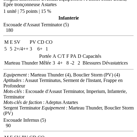
Epée tronçonneuse Astartes
1 unité | 75 points | 15 %
Infanterie
Escouade d'Assaut Terminator (5)
180
M
E
SV
PV
CD
CO
5
5
2+/4++
3
6+
1
Portée
A
C/T
F
PA
D
Capacités
Marteau Thunder
Mêlée
3
4+
8
-2
2
Blessures Dévastatrices
Equipement
: Marteau Thunder (4), Bouclier Storm (PV) (4)
Aptitudes
: Assaut Terminatus, Serment de l'Instant, Frappe en
Profondeur
Mots-clés
: Escouade d'Assaut Terminator, Imperium, Infanterie,
Terminator
Mots-clés de faction
: Adeptus Astartes
Sergent Terminator
Equipement
: Marteau Thunder, Bouclier Storm
(PV)
Escouade Infernus (5)
90