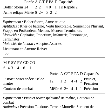
Portée
A
C/T
F
PA
D
Capacités
Bolter Storm
24
2
2+
4
0
1
Tir Rapide 2
Arme relique
Mêlée
6
2+
5
-2
2
Equipement
: Bolter Storm, Arme relique
Aptitudes
: Rites de bataille, Vertu Inexorable, Serment de l'Instant,
Frappe en Profondeur, Meneur, Meneur Terminators
Mots-clés
: Capitaine, Imperium, Infanterie, Personnage,
Terminator
Mots-clés de faction
: Adeptus Astartes
Lieutenant en Armure Reiver
55
M
E
SV
PV
CD
CO
6
4
3+
4
6+
1
Portée
A
C/T
F
PA
D
Capacités
Pistolet bolter spécialisé de
Pistolet,
12
1
2+
4
-1
2
maître
Précision
Couteau de combat
Mêlée
6
2+
4
-1
1
Précision
Equipement
: Pistolet bolter spécialisé de maître, Couteau de
combat
Aptitudes
: Précision Tactique, Terreur Mortelle, Serment de