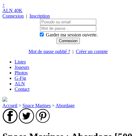
↑
ALN 40K
Connexion
|
Inscription
Garder ma session ouverte.
Mot de passe oublié ?
|
Créer un compte
Listes
Joueurs
Photos
G-Fig
ALN
Contact
Accueil
>
Space Marines
>
Abordage