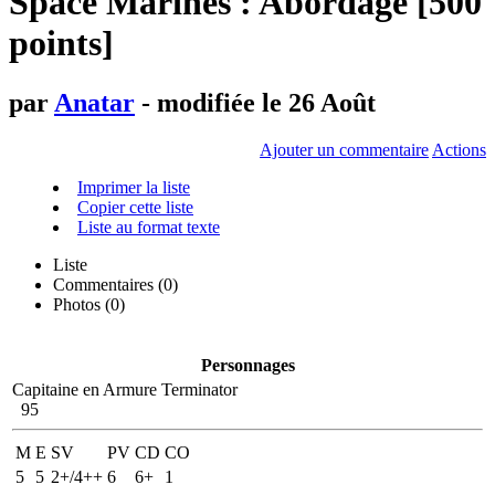
Space Marines : Abordage [500
points]
par
Anatar
- modifiée le 26 Août
Ajouter un commentaire
Actions
Imprimer la liste
Copier cette liste
Liste au format texte
Liste
Commentaires (
0
)
Photos (0)
Personnages
Capitaine en Armure Terminator
95
M
E
SV
PV
CD
CO
5
5
2+/4++
6
6+
1