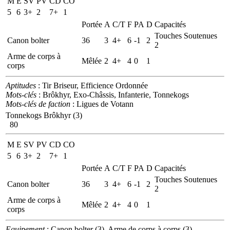
M
E
SV
PV
CD
CO
5
6
3+
2
7+
1
Portée
A
C/T
F
PA
D
Capacités
Touches Soutenues
Canon bolter
36
3
4+
6
-1
2
2
Arme de corps à
Mêlée
2
4+
4
0
1
corps
Aptitudes
: Tir Briseur, Efficience Ordonnée
Mots-clés
: Brôkhyr, Exo-Châssis, Infanterie, Tonnekogs
Mots-clés de faction
: Ligues de Votann
Tonnekogs Brôkhyr (3)
80
M
E
SV
PV
CD
CO
5
6
3+
2
7+
1
Portée
A
C/T
F
PA
D
Capacités
Touches Soutenues
Canon bolter
36
3
4+
6
-1
2
2
Arme de corps à
Mêlée
2
4+
4
0
1
corps
Equipement
: Canon bolter (3), Arme de corps à corps (3)