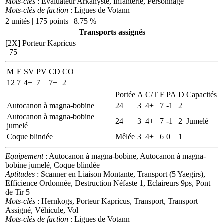
Mots-clés
: Evaluateur Arkanyste, Infanterie, Personnage
Mots-clés de faction
: Ligues de Votann
2 unités | 175 points | 8.75 %
Transports assignés
[2X]
Porteur Kapricus
75
M
E
SV
PV
CD
CO
12
7
4+
7
7+
2
Portée
A
C/T
F
PA
D
Capacités
Autocanon à magna-bobine
24
3
4+
7
-1
2
Autocanon à magna-bobine
24
3
4+
7
-1
2
Jumelé
jumelé
Coque blindée
Mêlée
3
4+
6
0
1
Equipement
: Autocanon à magna-bobine, Autocanon à magna-
bobine jumelé, Coque blindée
Aptitudes
: Scanner en Liaison Montante, Transport (5 Yaegirs),
Efficience Ordonnée, Destruction Néfaste 1, Eclaireurs 9ps, Pont
de Tir 5
Mots-clés
: Hernkogs, Porteur Kapricus, Transport, Transport
Assigné, Véhicule, Vol
Mots-clés de faction
: Ligues de Votann