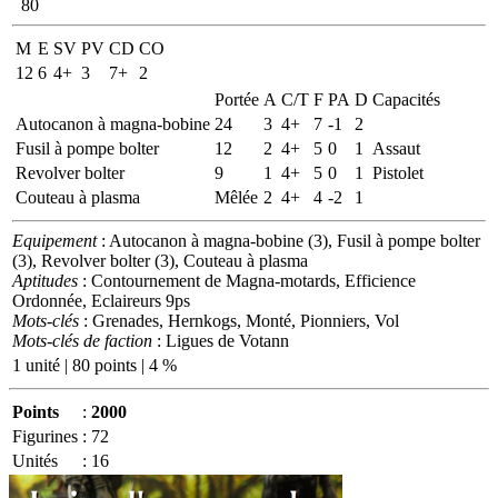
80
M
E
SV
PV
CD
CO
12
6
4+
3
7+
2
Portée
A
C/T
F
PA
D
Capacités
Autocanon à magna-bobine
24
3
4+
7
-1
2
Fusil à pompe bolter
12
2
4+
5
0
1
Assaut
Revolver bolter
9
1
4+
5
0
1
Pistolet
Couteau à plasma
Mêlée
2
4+
4
-2
1
Equipement
: Autocanon à magna-bobine (3), Fusil à pompe bolter
(3), Revolver bolter (3), Couteau à plasma
Aptitudes
: Contournement de Magna-motards, Efficience
Ordonnée, Eclaireurs 9ps
Mots-clés
: Grenades, Hernkogs, Monté, Pionniers, Vol
Mots-clés de faction
: Ligues de Votann
1 unité | 80 points | 4 %
Points
:
2000
Figurines
:
72
Unités
:
16