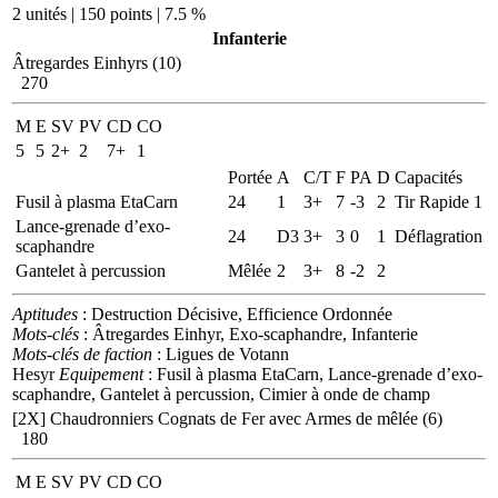
2 unités | 150 points | 7.5 %
Infanterie
Âtregardes Einhyrs (10)
270
M
E
SV
PV
CD
CO
5
5
2+
2
7+
1
Portée
A
C/T
F
PA
D
Capacités
Fusil à plasma EtaCarn
24
1
3+
7
-3
2
Tir Rapide 1
Lance-grenade d’exo-
24
D3
3+
3
0
1
Déflagration
scaphandre
Gantelet à percussion
Mêlée
2
3+
8
-2
2
Aptitudes
: Destruction Décisive, Efficience Ordonnée
Mots-clés
: Âtregardes Einhyr, Exo-scaphandre, Infanterie
Mots-clés de faction
: Ligues de Votann
Hesyr
Equipement
: Fusil à plasma EtaCarn, Lance-grenade d’exo-
scaphandre, Gantelet à percussion, Cimier à onde de champ
[2X]
Chaudronniers Cognats de Fer avec Armes de mêlée (6)
180
M
E
SV
PV
CD
CO