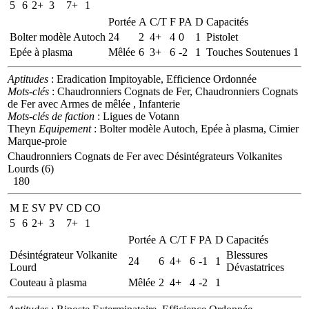
5
6
2+
3
7+
1
Portée
A
C/T
F
PA
D
Capacités
Bolter modèle Autoch
24
2
4+
4
0
1
Pistolet
Epée à plasma
Mêlée
6
3+
6
-2
1
Touches Soutenues 1
Aptitudes
: Eradication Impitoyable, Efficience Ordonnée
Mots-clés
: Chaudronniers Cognats de Fer, Chaudronniers Cognats
de Fer avec Armes de mêlée , Infanterie
Mots-clés de faction
: Ligues de Votann
Theyn
Equipement
: Bolter modèle Autoch, Epée à plasma, Cimier
Marque-proie
Chaudronniers Cognats de Fer avec Désintégrateurs Volkanites
Lourds (6)
180
M
E
SV
PV
CD
CO
5
6
2+
3
7+
1
Portée
A
C/T
F
PA
D
Capacités
Désintégrateur Volkanite
Blessures
24
6
4+
6
-1
1
Lourd
Dévastatrices
Couteau à plasma
Mêlée
2
4+
4
-2
1