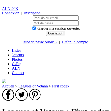
↑
ALN 40K
Connexion
|
Inscription
Garder ma session ouverte.
Mot de passe oublié ?
|
Créer un compte
Listes
Joueurs
Photos
G-Fig
ALN
Contact
Accueil
>
Leagues of Votann
>
First codex