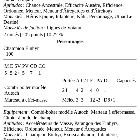
Aptitudes
: Chance Ancestrale, Efficacité Austère, Efficience
Ordonnée, Meneur, Meneur d'Âtregardes et d'Âtrekogs
Mots-clés
: Héros Epique, Infanterie, Kâhl, Personnage, Uthar Le
Destiné
Mots-clés de faction
: Ligues de Votann
2 unités | 205 points | 10.25 %
Personnages
Champion Einhyr
100
M
E
SV
PV
CD
CO
5
5
2+
5
7+
1
Portée
A
C/T
F
PA
D
Capacités
Combi-bolter modèle
24
4
2+
4
0
1
Autoch
Marteau à effet-masse
Mêlée
3
3+
12
-3
D6+1
Equipement
: Combi-bolter modèle Autoch, Marteau à effet-masse,
Cimier à onde de champ.
Aptitudes
: Accélérateurs de Masse, Parangon des Einhyrs,
Efficience Ordonnée, Meneur, Meneur d'Âtregardes
Mots-clés
: Champion Einhyr, Exo-scaphandre, Infanterie,