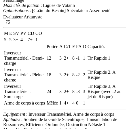
Personnage
Mots-clés de faction
: Ligues de Votann
Optimisations
: [Gaârd du Besoin] Spéculateur Assermenté
Evaluateur Arkanyste
75
M
E
SV
PV
CD
CO
5
5
3+
4
7+
1
Portée
A
C/T
F
PA
D
Capacités
Inverseur
Transmatériel - Demi-
12
3
2+
8
-1
1
Tir Rapide 1
charge
Inverseur
Tir Rapide 2, A
Transmatériel - Pleine
18
3
2+
8
-2
2
Risque
charge
Inverseur
Tir Rapide 3, A
Transmatériel -
24
3
2+
8
-3
3
Risque (avec -2 au
Surcharge
jet de Risque)
Arme de corps à corps
Mêlée
1
4+
4
0
1
Equipement
: Inverseur Transmatériel, Arme de corps à corps
Aptitudes
: Soutien de la Guilde Scientifique, Transmutation de
Ressources, Efficience Ordonnée, Destruction Néfaste 1