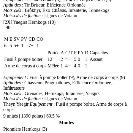
Aptitudes
: Tir Briseur, Efficience Ordonnée
Mots-clés
: Brôkhyr, Exo-Châssis, Infanterie, Tonnekogs
Mots-clés de faction
: Ligues de Votann
[2X]
Yaegirs Hernkogs (10)
90
M
E
SV
PV
CD
CO
6
5
5+
1
7+
1
Portée
A
C/T
F
PA
D
Capacités
Fusil à pompe bolter
12
2
4+
5
0
1
Assaut
Arme de corps à corps
Mêlée
1
4+
4
0
1
Equipement
: Fusil à pompe bolter (9), Arme de corps à corps (9)
Aptitudes
: Chasseurs Pragmatiques, Efficience Ordonnée,
Infiltrateurs
Mots-clés
: Grenades, Hernkogs, Infanterie, Yaegirs
Mots-clés de faction
: Ligues de Votann
Theyn Yaegir
Equipement
: Fusil à pompe bolter, Arme de corps à
corps
9 unités | 1390 points | 69.5 %
Montés
Pionniers Hernkogs (3)