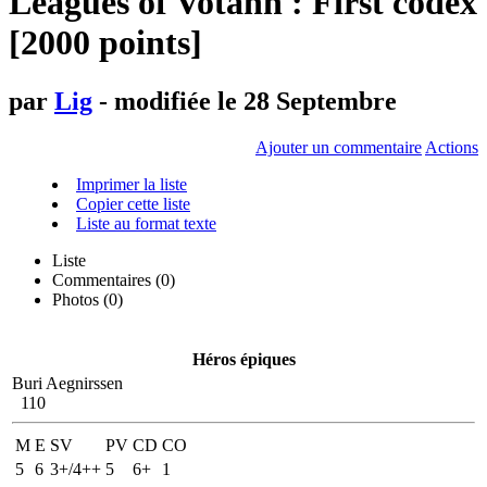
Leagues of Votann : First codex
[2000 points]
par
Lig
- modifiée le 28 Septembre
Ajouter un commentaire
Actions
Imprimer la liste
Copier cette liste
Liste au format texte
Liste
Commentaires (
0
)
Photos (0)
Héros épiques
Buri Aegnirssen
110
M
E
SV
PV
CD
CO
5
6
3+/4++
5
6+
1