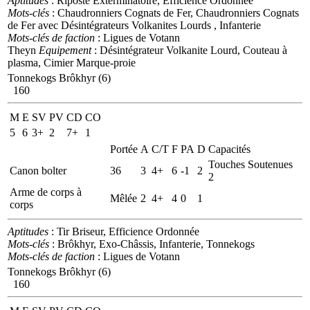
Aptitudes
: Riposte Exterminatoire, Efficience Ordonnée
Mots-clés
: Chaudronniers Cognats de Fer, Chaudronniers Cognats
de Fer avec Désintégrateurs Volkanites Lourds , Infanterie
Mots-clés de faction
: Ligues de Votann
Theyn
Equipement
: Désintégrateur Volkanite Lourd, Couteau à
plasma, Cimier Marque-proie
Tonnekogs Brôkhyr (6)
160
M
E
SV
PV
CD
CO
5
6
3+
2
7+
1
Portée
A
C/T
F
PA
D
Capacités
Touches Soutenues
Canon bolter
36
3
4+
6
-1
2
2
Arme de corps à
Mêlée
2
4+
4
0
1
corps
Aptitudes
: Tir Briseur, Efficience Ordonnée
Mots-clés
: Brôkhyr, Exo-Châssis, Infanterie, Tonnekogs
Mots-clés de faction
: Ligues de Votann
Tonnekogs Brôkhyr (6)
160