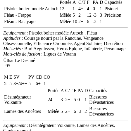
Portée
A
C/T
F
PA
D
Capacités
Pistolet bolter modèle Autoch
12
1
4+
4
0
1
Pistolet
Fléau - Frappe
Mêlée
5
2+
12
-3
3
Précision
Fléau - Balayage
Mêlée
10
2+
6
-2
1
Equipement
: Pistolet bolter modèle Autoch , Fléau
Aptitudes
: Courage nourri par la Rancune, Vengeance
Obsessionnelle, Efficience Ordonnée, Agent Solitaire, Discrétion
Mots-clés
: Buri Aegnirssen, Héros Epique, Infanterie, Personnage
Mots-clés de faction
: Ligues de Votann
Ûthar Le Destiné
95
M
E
SV
PV
CD
CO
5
5
3+/4++
5
6+
1
Portée
A
C/T
F
PA
D
Capacités
Désintégrateur
Blessures
24
3
2+
5
0
1
Volkanite
Dévastatrices
Blessures
Lames des Ancêtres
Mêlée
5
2+
6
-3
2
Dévastatrices
Equipement
: Désintégrateur Volkanite, Lames des Ancêtres,
Cimier rempart