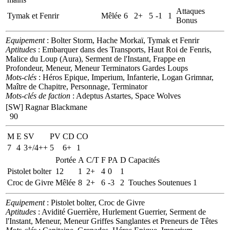
Attaques
Tymak et Fenrir
Mêlée
6
2+
5
-1
1
Bonus
Equipement
: Bolter Storm, Hache Morkaï, Tymak et Fenrir
Aptitudes
: Embarquer dans des Transports, Haut Roi de Fenris,
Malice du Loup (Aura), Serment de l'Instant, Frappe en
Profondeur, Meneur, Meneur Terminators Gardes Loups
Mots-clés
: Héros Epique, Imperium, Infanterie, Logan Grimnar,
Maître de Chapitre, Personnage, Terminator
Mots-clés de faction
: Adeptus Astartes, Space Wolves
[SW] Ragnar Blackmane
90
M
E
SV
PV
CD
CO
7
4
3+/4++
5
6+
1
Portée
A
C/T
F
PA
D
Capacités
Pistolet bolter
12
1
2+
4
0
1
Croc de Givre
Mêlée
8
2+
6
-3
2
Touches Soutenues 1
Equipement
: Pistolet bolter, Croc de Givre
Aptitudes
: Avidité Guerrière, Hurlement Guerrier, Serment de
l'Instant, Meneur, Meneur Griffes Sanglantes et Preneurs de Têtes