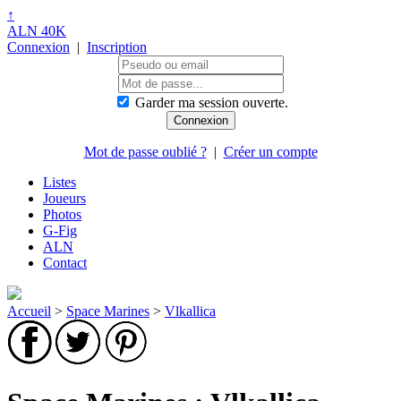
↑
ALN 40K
Connexion
|
Inscription
Garder ma session ouverte.
Mot de passe oublié ?
|
Créer un compte
Listes
Joueurs
Photos
G-Fig
ALN
Contact
Accueil
>
Space Marines
>
Vlkallica