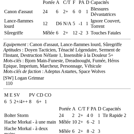
Portée
A
C/T
F
PA
D
Capacités
Blessures
Canon d'assaut
24
6
2+
6
0
1
Dévastatrices
Lance-flammes
Ignore Couvert,
12
D6
N/A
5
-1
1
lourd
Torrent
Sûregriffe
Mêlée
6
2+
12
-2
3
Touches Fatales
Equipement
: Canon d'assaut, Lance-flammes lourd, Sûregriffe
Aptitudes
: Doyen Tacticien, Ténacité Légendaire, Serment de
l'Instant, Destruction Néfaste 1, Insensible à la Douleur 5+
Mots-clés
: Bjorn Main-Funeste, Dreadnought, Fumée, Héros
Epique, Imperium, Marcheur, Personnage, Véhicule
Mots-clés de faction
: Adeptus Astartes, Space Wolves
[SW] Logan Grimnar
110
M
E
SV
PV
CD
CO
6
5
2+/4++
8
6+
1
Portée
A
C/T
F
PA
D
Capacités
Bolter Storm
24
2
2+
4
0
1
Tir Rapide 2
Hache Morkaï - à une main
Mêlée
10
2+
6
-2
1
Hache Morkaï - à deux
Mêlée
6
2+
8
-2
3
mains