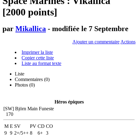
Space Marines : Vlkallica
[2000 points]
par
Mikallica
- modifiée le 7 Septembre
Ajouter un commentaire
Actions
Imprimer la liste
Copier cette liste
Liste au format texte
Liste
Commentaires (
0
)
Photos (0)
Héros épiques
[SW] Björn Main Funeste
170
M
E
SV
PV
CD
CO
9
9
2+/5++
8
6+
3