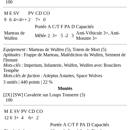
100
M
E
SV
PV
CD
CO
9
6
4+/4++
2
7+
0
Portée
A
C/T
F
PA
D
Capacités
Marteau de
Anti-Véhicule 3+, Anti-
Mêlée
2
3+
5
-2
3
Wulfen
Monstre 3+
Equipement
: Marteau de Wulfen (5), Totem de Mort (5)
Aptitudes
: Frappe de Marteau, Malédiction du Wulfen, Serment de
l'Instant
Mots-clés
: Imperium, Infanterie, Wulfen, Wulfen avec Boucliers
Tempête
Mots-clés de faction
: Adeptus Astartes, Space Wolves
3 unités | 440 points | 22 %
Montés
[2X]
[SW] Cavalerie sur Loups Tonnerre (3)
100
M
E
SV
PV
CD
CO
12
6
3+
4
6+
2
Portée
A
C/T
F
PA
D
Capacités