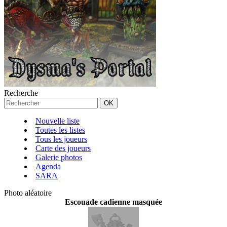
Recherche
Nouvelle liste
Toutes les listes
Tous les joueurs
Carte des joueurs
Galerie photos
Agenda
SARA
Photo aléatoire
Escouade cadienne masquée