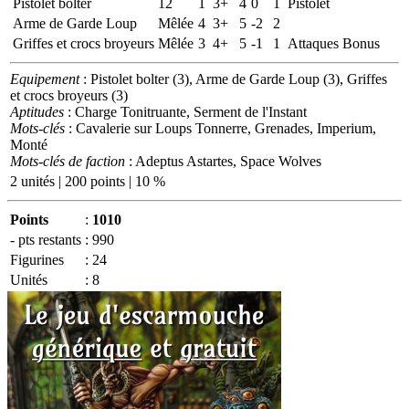
Pistolet bolter
12
1
3+
4
0
1
Pistolet
Arme de Garde Loup
Mêlée
4
3+
5
-2
2
Griffes et crocs broyeurs
Mêlée
3
4+
5
-1
1
Attaques Bonus
Equipement
: Pistolet bolter (3), Arme de Garde Loup (3), Griffes
et crocs broyeurs (3)
Aptitudes
: Charge Tonitruante, Serment de l'Instant
Mots-clés
: Cavalerie sur Loups Tonnerre, Grenades, Imperium,
Monté
Mots-clés de faction
: Adeptus Astartes, Space Wolves
2 unités | 200 points | 10 %
Points
:
1010
- pts restants
:
990
Figurines
:
24
Unités
:
8