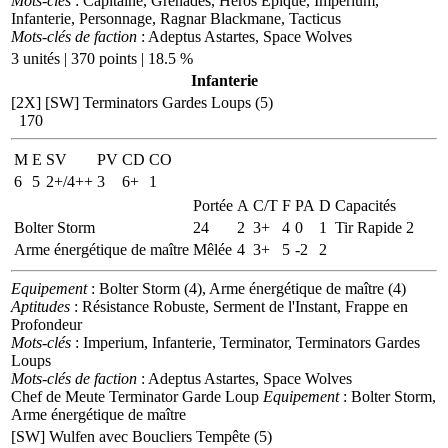
Mots-clés
: Capitaine, Grenades, Héros Epique, Imperium,
Infanterie, Personnage, Ragnar Blackmane, Tacticus
Mots-clés de faction
: Adeptus Astartes, Space Wolves
3 unités | 370 points | 18.5 %
Infanterie
[2X]
[SW] Terminators Gardes Loups (5)
170
M
E
SV
PV
CD
CO
6
5
2+/4++
3
6+
1
Portée
A
C/T
F
PA
D
Capacités
Bolter Storm
24
2
3+
4
0
1
Tir Rapide 2
Arme énergétique de maître
Mêlée
4
3+
5
-2
2
Equipement
: Bolter Storm (4), Arme énergétique de maître (4)
Aptitudes
: Résistance Robuste, Serment de l'Instant, Frappe en
Profondeur
Mots-clés
: Imperium, Infanterie, Terminator, Terminators Gardes
Loups
Mots-clés de faction
: Adeptus Astartes, Space Wolves
Chef de Meute Terminator Garde Loup
Equipement
: Bolter Storm,
Arme énergétique de maître
[SW] Wulfen avec Boucliers Tempête (5)