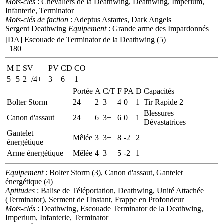
Mots-clés
: Chevaliers de la Deathwing, Deathwing, Imperium,
Infanterie, Terminator
Mots-clés de faction
: Adeptus Astartes, Dark Angels
Sergent Deathwing
Equipement
: Grande arme des Impardonnés
[DA] Escouade de Terminator de la Deathwing (5)
180
M
E
SV
PV
CD
CO
5
5
2+/4++
3
6+
1
Portée
A
C/T
F
PA
D
Capacités
Bolter Storm
24
2
3+
4
0
1
Tir Rapide 2
Blessures
Canon d'assaut
24
6
3+
6
0
1
Dévastatrices
Gantelet
Mêlée
3
3+
8
-2
2
énergétique
Arme énergétique
Mêlée
4
3+
5
-2
1
Equipement
: Bolter Storm (3), Canon d'assaut, Gantelet
énergétique (4)
Aptitudes
: Balise de Téléportation, Deathwing, Unité Attachée
(Terminator), Serment de l'Instant, Frappe en Profondeur
Mots-clés
: Deathwing, Escouade Terminator de la Deathwing,
Imperium, Infanterie, Terminator