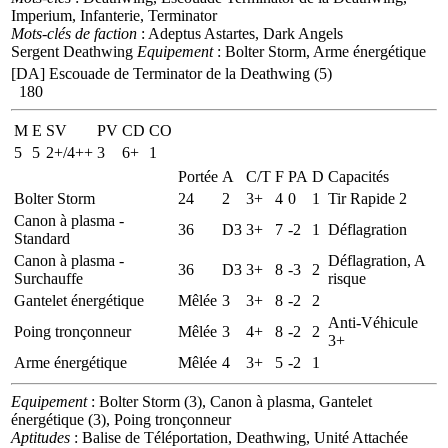
Imperium, Infanterie, Terminator
Mots-clés de faction
: Adeptus Astartes, Dark Angels
Sergent Deathwing
Equipement
: Bolter Storm, Arme énergétique
[DA] Escouade de Terminator de la Deathwing (5)
180
M
E
SV
PV
CD
CO
5
5
2+/4++
3
6+
1
Portée
A
C/T
F
PA
D
Capacités
Bolter Storm
24
2
3+
4
0
1
Tir Rapide 2
Canon à plasma -
36
D3
3+
7
-2
1
Déflagration
Standard
Canon à plasma -
Déflagration, A
36
D3
3+
8
-3
2
Surchauffe
risque
Gantelet énergétique
Mêlée
3
3+
8
-2
2
Anti-Véhicule
Poing tronçonneur
Mêlée
3
4+
8
-2
2
3+
Arme énergétique
Mêlée
4
3+
5
-2
1
Equipement
: Bolter Storm (3), Canon à plasma, Gantelet
énergétique (3), Poing tronçonneur
Aptitudes
: Balise de Téléportation, Deathwing, Unité Attachée