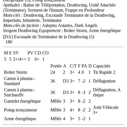
Aptitudes
: Balise de Téléportation, Deathwing, Unité Attachée
(Terminator), Serment de l'Instant, Frappe en Profondeur
Mots-clés
: Deathwing, Escouade Terminator de la Deathwing,
Imperium, Infanterie, Terminator
Mots-clés de faction
: Adeptus Astartes, Dark Angels
Sergent Deathwing
Equipement
: Bolter Storm, Arme énergétique
[DA] Escouade de Terminator de la Deathwing (5)
180
M
E
SV
PV
CD
CO
5
5
2+/4++
3
6+
1
Portée
A
C/T
F
PA
D
Capacités
Bolter Storm
24
2
3+
4
0
1
Tir Rapide 2
Canon à plasma -
36
D3
3+
7
-2
1
Déflagration
Standard
Canon à plasma -
Déflagration, A
36
D3
3+
8
-3
2
Surchauffe
risque
Gantelet énergétique
Mêlée
3
3+
8
-2
2
Anti-Véhicule
Poing tronçonneur
Mêlée
3
4+
8
-2
2
3+
Arme énergétique
Mêlée
4
3+
5
-2
1