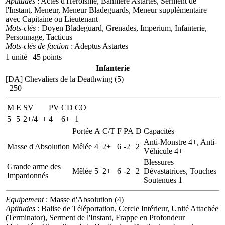
Aptitudes
: Actes d'Héroïsme, Bannière Astartes, Serment de
l'Instant, Meneur, Meneur Bladeguards, Meneur supplémentaire
avec Capitaine ou Lieutenant
Mots-clés
: Doyen Bladeguard, Grenades, Imperium, Infanterie,
Personnage, Tacticus
Mots-clés de faction
: Adeptus Astartes
1 unité | 45 points
Infanterie
[DA] Chevaliers de la Deathwing (5)
250
M
E
SV
PV
CD
CO
5
5
2+/4++
4
6+
1
Portée
A
C/T
F
PA
D
Capacités
Anti-Monstre 4+, Anti-
Masse d'Absolution
Mêlée
4
2+
6
-2
2
Véhicule 4+
Blessures
Grande arme des
Mêlée
5
2+
6
-2
2
Dévastatrices, Touches
Impardonnés
Soutenues 1
Equipement
: Masse d'Absolution (4)
Aptitudes
: Balise de Téléportation, Cercle Intérieur, Unité Attachée
(Terminator), Serment de l'Instant, Frappe en Profondeur