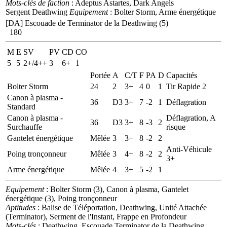
Mots-clés de faction
: Adeptus Astartes, Dark Angels
Sergent Deathwing
Equipement
: Bolter Storm, Arme énergétique
[DA] Escouade de Terminator de la Deathwing (5)
180
M
E
SV
PV
CD
CO
5
5
2+/4++
3
6+
1
Portée
A
C/T
F
PA
D
Capacités
Bolter Storm
24
2
3+
4
0
1
Tir Rapide 2
Canon à plasma -
36
D3
3+
7
-2
1
Déflagration
Standard
Canon à plasma -
Déflagration, A
36
D3
3+
8
-3
2
Surchauffe
risque
Gantelet énergétique
Mêlée
3
3+
8
-2
2
Anti-Véhicule
Poing tronçonneur
Mêlée
3
4+
8
-2
2
3+
Arme énergétique
Mêlée
4
3+
5
-2
1
Equipement
: Bolter Storm (3), Canon à plasma, Gantelet
énergétique (3), Poing tronçonneur
Aptitudes
: Balise de Téléportation, Deathwing, Unité Attachée
(Terminator), Serment de l'Instant, Frappe en Profondeur
Mots-clés
: Deathwing, Escouade Terminator de la Deathwing,