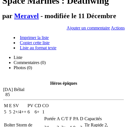
Space Marines : Deathwing
par
Meravel
- modifiée le 11 Décembre
Ajouter un commentaire
Actions
Imprimer la liste
Copier cette liste
Liste au format texte
Liste
Commentaires (
0
)
Photos (0)
Héros épiques
[DA] Bélial
85
M
E
SV
PV
CD
CO
5
5
2+/4++
6
6+
1
Portée
A
C/T
F
PA
D
Capacités
Bolter Storm de
Tir Rapide 2,