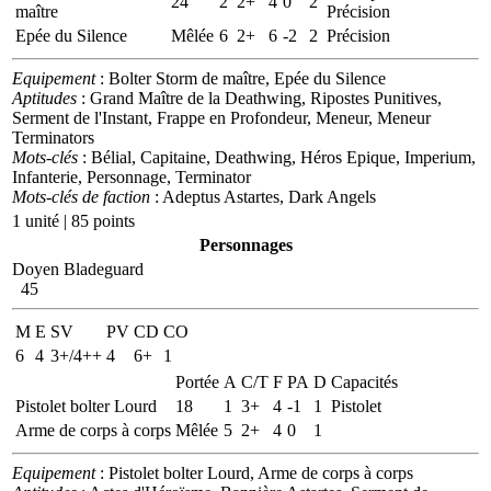
24
2
2+
4
0
2
maître
Précision
Epée du Silence
Mêlée
6
2+
6
-2
2
Précision
Equipement
: Bolter Storm de maître, Epée du Silence
Aptitudes
: Grand Maître de la Deathwing, Ripostes Punitives,
Serment de l'Instant, Frappe en Profondeur, Meneur, Meneur
Terminators
Mots-clés
: Bélial, Capitaine, Deathwing, Héros Epique, Imperium,
Infanterie, Personnage, Terminator
Mots-clés de faction
: Adeptus Astartes, Dark Angels
1 unité | 85 points
Personnages
Doyen Bladeguard
45
M
E
SV
PV
CD
CO
6
4
3+/4++
4
6+
1
Portée
A
C/T
F
PA
D
Capacités
Pistolet bolter Lourd
18
1
3+
4
-1
1
Pistolet
Arme de corps à corps
Mêlée
5
2+
4
0
1
Equipement
: Pistolet bolter Lourd, Arme de corps à corps