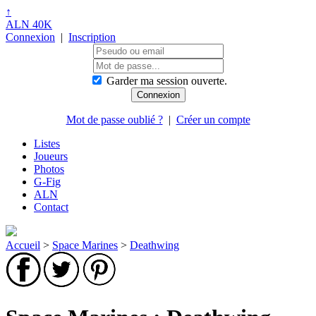
↑
ALN 40K
Connexion
|
Inscription
Garder ma session ouverte.
Mot de passe oublié ?
|
Créer un compte
Listes
Joueurs
Photos
G-Fig
ALN
Contact
Accueil
>
Space Marines
>
Deathwing