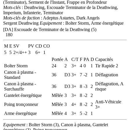
(Terminator), Serment de l'Instant, Frappe en Profondeur
Mots-clés
: Deathwing, Escouade Terminator de la Deathwing,
Imperium, Infanterie, Terminator
Mots-clés de faction
: Adeptus Astartes, Dark Angels
Sergent Deathwing
Equipement
: Bolter Storm, Arme énergétique
[DA] Escouade de Terminator de la Deathwing (5)
180
M
E
SV
PV
CD
CO
5
5
2+/4++
3
6+
1
Portée
A
C/T
F
PA
D
Capacités
Bolter Storm
24
2
3+
4
0
1
Tir Rapide 2
Canon à plasma -
36
D3
3+
7
-2
1
Déflagration
Standard
Canon à plasma -
Déflagration, A
36
D3
3+
8
-3
2
Surchauffe
risque
Gantelet énergétique
Mêlée
3
3+
8
-2
2
Anti-Véhicule
Poing tronçonneur
Mêlée
3
4+
8
-2
2
3+
Arme énergétique
Mêlée
4
3+
5
-2
1
Equipement
: Bolter Storm (3), Canon à plasma, Gantelet
énergétique (3), Poing tronçonneur