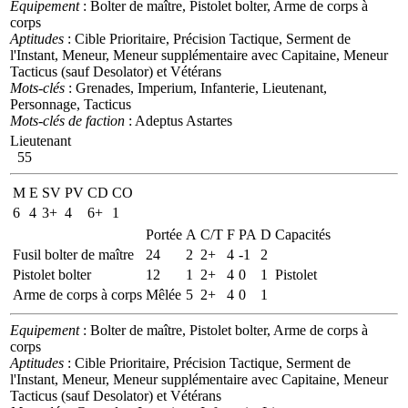
Equipement
: Bolter de maître, Pistolet bolter, Arme de corps à
corps
Aptitudes
: Cible Prioritaire, Précision Tactique, Serment de
l'Instant, Meneur, Meneur supplémentaire avec Capitaine, Meneur
Tacticus (sauf Desolator) et Vétérans
Mots-clés
: Grenades, Imperium, Infanterie, Lieutenant,
Personnage, Tacticus
Mots-clés de faction
: Adeptus Astartes
Lieutenant
55
M
E
SV
PV
CD
CO
6
4
3+
4
6+
1
Portée
A
C/T
F
PA
D
Capacités
Fusil bolter de maître
24
2
2+
4
-1
2
Pistolet bolter
12
1
2+
4
0
1
Pistolet
Arme de corps à corps
Mêlée
5
2+
4
0
1
Equipement
: Bolter de maître, Pistolet bolter, Arme de corps à
corps
Aptitudes
: Cible Prioritaire, Précision Tactique, Serment de
l'Instant, Meneur, Meneur supplémentaire avec Capitaine, Meneur
Tacticus (sauf Desolator) et Vétérans