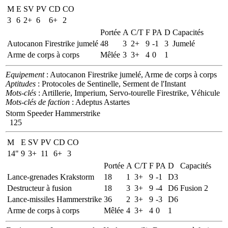
M
E
SV
PV
CD
CO
3
6
2+
6
6+
2
Portée
A
C/T
F
PA
D
Capacités
Autocanon Firestrike jumelé
48
3
2+
9
-1
3
Jumelé
Arme de corps à corps
Mêlée
3
3+
4
0
1
Equipement
: Autocanon Firestrike jumelé, Arme de corps à corps
Aptitudes
: Protocoles de Sentinelle, Serment de l'Instant
Mots-clés
: Artillerie, Imperium, Servo-tourelle Firestrike, Véhicule
Mots-clés de faction
: Adeptus Astartes
Storm Speeder Hammerstrike
125
M
E
SV
PV
CD
CO
14"
9
3+
11
6+
3
Portée
A
C/T
F
PA
D
Capacités
Lance-grenades Krakstorm
18
1
3+
9
-1
D3
Destructeur à fusion
18
3
3+
9
-4
D6
Fusion 2
Lance-missiles Hammerstrike
36
2
3+
9
-3
D6
Arme de corps à corps
Mêlée
4
3+
4
0
1