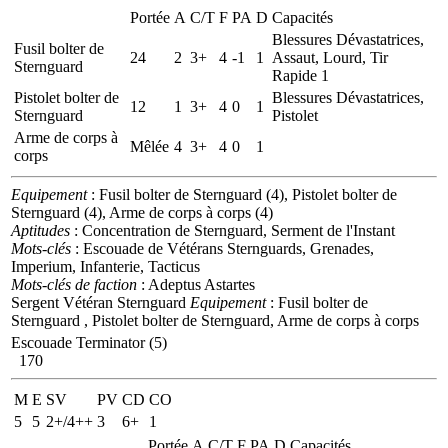
Portée
A
C/T
F
PA
D
Capacités
Blessures Dévastatrices,
Fusil bolter de
24
2
3+
4
-1
1
Assaut, Lourd, Tir
Sternguard
Rapide 1
Pistolet bolter de
Blessures Dévastatrices,
12
1
3+
4
0
1
Sternguard
Pistolet
Arme de corps à
Mêlée
4
3+
4
0
1
corps
Equipement
: Fusil bolter de Sternguard (4), Pistolet bolter de
Sternguard (4), Arme de corps à corps (4)
Aptitudes
: Concentration de Sternguard, Serment de l'Instant
Mots-clés
: Escouade de Vétérans Sternguards, Grenades,
Imperium, Infanterie, Tacticus
Mots-clés de faction
: Adeptus Astartes
Sergent Vétéran Sternguard
Equipement
: Fusil bolter de
Sternguard , Pistolet bolter de Sternguard, Arme de corps à corps
Escouade Terminator (5)
170
M
E
SV
PV
CD
CO
5
5
2+/4++
3
6+
1
Portée
A
C/T
F
PA
D
Capacités