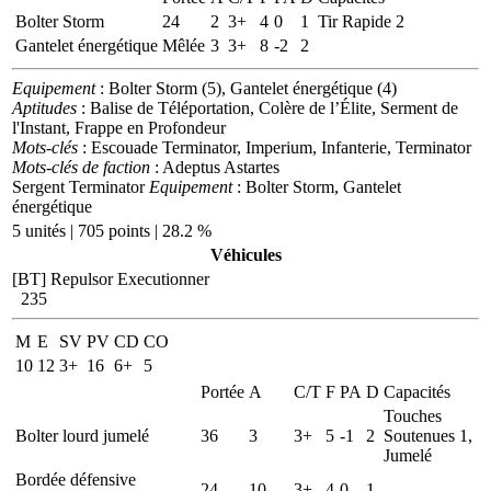
Bolter Storm
24
2
3+
4
0
1
Tir Rapide 2
Gantelet énergétique
Mêlée
3
3+
8
-2
2
Equipement
: Bolter Storm (5), Gantelet énergétique (4)
Aptitudes
: Balise de Téléportation, Colère de l’Élite, Serment de
l'Instant, Frappe en Profondeur
Mots-clés
: Escouade Terminator, Imperium, Infanterie, Terminator
Mots-clés de faction
: Adeptus Astartes
Sergent Terminator
Equipement
: Bolter Storm, Gantelet
énergétique
5 unités | 705 points | 28.2 %
Véhicules
[BT] Repulsor Executionner
235
M
E
SV
PV
CD
CO
10
12
3+
16
6+
5
Portée
A
C/T
F
PA
D
Capacités
Touches
Bolter lourd jumelé
36
3
3+
5
-1
2
Soutenues 1,
Jumelé
Bordée défensive
24
10
3+
4
0
1