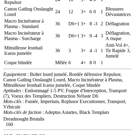
Repulsor
Canon Gatling Onslaught
Blessures
24
12
3+
6
0
1
Lourd
Dévastatrices
Macro Incinérateur à
36
D6+1
3+
8
-3
2
Déflagration
Plasma - Standard
Macro Incinérateur à
Déflagration,
36
D6+1
3+
9
-4
3
Plasma - Surcharge
A risque
Anti-Vol 4+,
Mitrailleuse Ironhail
36
3
3+
4
-1
1
Tir Rapide 3,
Icarus jumelée
Jumelé
Coque blindée
Mêlée
6
4+
8
0
1
Equipement
: Bolter lourd jumelé, Bordée défensive Repulsor,
Canon Gatling Onslaught Lourd, Macro Incinérateur à Plasma,
Mitrailleuse Ironhail Icarus jumelée, Coque blindée
Aptitudes
: Endommagé 1-5 PV, Frappe d'Interception, Transport
(7), Voeux des Templiers, Destruction Néfaste D6
Mots-clés
: Fumée, Imperium, Replusor Executionner, Transport,
Véhicule
Mots-clés de faction
: Adeptus Astartes, Black Templars
Dreadnought Brutalis
160