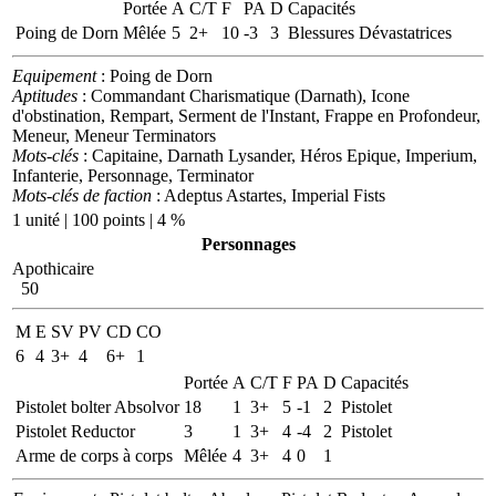
Portée
A
C/T
F
PA
D
Capacités
Poing de Dorn
Mêlée
5
2+
10
-3
3
Blessures Dévastatrices
Equipement
: Poing de Dorn
Aptitudes
: Commandant Charismatique (Darnath), Icone
d'obstination, Rempart, Serment de l'Instant, Frappe en Profondeur,
Meneur, Meneur Terminators
Mots-clés
: Capitaine, Darnath Lysander, Héros Epique, Imperium,
Infanterie, Personnage, Terminator
Mots-clés de faction
: Adeptus Astartes, Imperial Fists
1 unité | 100 points | 4 %
Personnages
Apothicaire
50
M
E
SV
PV
CD
CO
6
4
3+
4
6+
1
Portée
A
C/T
F
PA
D
Capacités
Pistolet bolter Absolvor
18
1
3+
5
-1
2
Pistolet
Pistolet Reductor
3
1
3+
4
-4
2
Pistolet
Arme de corps à corps
Mêlée
4
3+
4
0
1