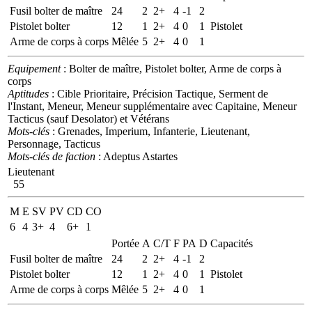
Fusil bolter de maître
24
2
2+
4
-1
2
Pistolet bolter
12
1
2+
4
0
1
Pistolet
Arme de corps à corps
Mêlée
5
2+
4
0
1
Equipement
: Bolter de maître, Pistolet bolter, Arme de corps à
corps
Aptitudes
: Cible Prioritaire, Précision Tactique, Serment de
l'Instant, Meneur, Meneur supplémentaire avec Capitaine, Meneur
Tacticus (sauf Desolator) et Vétérans
Mots-clés
: Grenades, Imperium, Infanterie, Lieutenant,
Personnage, Tacticus
Mots-clés de faction
: Adeptus Astartes
Lieutenant
55
M
E
SV
PV
CD
CO
6
4
3+
4
6+
1
Portée
A
C/T
F
PA
D
Capacités
Fusil bolter de maître
24
2
2+
4
-1
2
Pistolet bolter
12
1
2+
4
0
1
Pistolet
Arme de corps à corps
Mêlée
5
2+
4
0
1