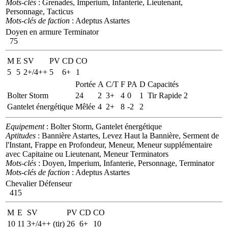
Mots-clés
: Grenades, Imperium, Infanterie, Lieutenant,
Personnage, Tacticus
Mots-clés de faction
: Adeptus Astartes
Doyen en armure Terminator
75
M
E
SV
PV
CD
CO
5
5
2+/4++
5
6+
1
Portée
A
C/T
F
PA
D
Capacités
Bolter Storm
24
2
3+
4
0
1
Tir Rapide 2
Gantelet énergétique
Mêlée
4
2+
8
-2
2
Equipement
: Bolter Storm, Gantelet énergétique
Aptitudes
: Bannière Astartes, Levez Haut la Bannière, Serment de
l'Instant, Frappe en Profondeur, Meneur, Meneur supplémentaire
avec Capitaine ou Lieutenant, Meneur Terminators
Mots-clés
: Doyen, Imperium, Infanterie, Personnage, Terminator
Mots-clés de faction
: Adeptus Astartes
Chevalier Défenseur
415
M
E
SV
PV
CD
CO
10
11
3+/4++ (tir)
26
6+
10