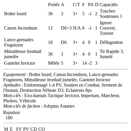
Portée
A
C/T
F
PA
D
Capacités
Touches
Bolter lourd
36
3
3+
5
-1
2
Soutenues 1
Ignore
Canon Incendium
12
D6+3
N/A
6
-1
1
Couvert,
Torrent
Lance-grenades
18
D6
3+
4
0
1
Déflagration
Fragstorm
Mitrailleuse Ironhail
Tir Rapide 3,
36
3
3+
4
0
1
jumelée
Jumelé
Gantelet Invictor
Mêlée
5
3+
14
-2
3
Equipement
: Bolter lourd, Canon Incendium, Lance-grenades
Fragstorm, Mitrailleuse Ironhail jumelée, Gantelet Invictor
Aptitudes
: Endommagé 1-4 PV, Soutien en Combat, Serment de
l'Instant, Destruction Néfaste D3, Eclaireurs 8ps
Mots-clés
: Exo-harnais Tactique Invictor, Imperium, Marcheur,
Phobos, Véhicule
Mots-clés de faction
: Adeptus Astartes
Repulsor
180
M
E
SV
PV
CD
CO