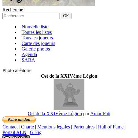
Recherche
Nouvelle liste
Toutes les listes
Tous les joueurs
Carte des joueurs
Galerie photos
Agenda
SARA
Photo aléatoire
Ost de la XXIVème Légion
Ost de la XXIVème Légion
par
Amor Fati
Contact
|
Charte
|
Mentions légales
|
Partenaires
|
Hall of Fame
|
Portail ALN
|
G-Fig