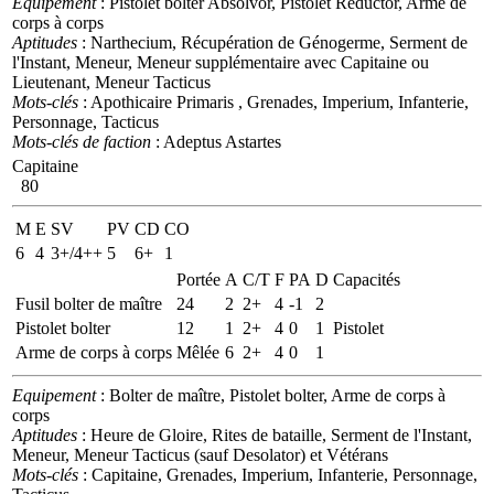
Equipement
: Pistolet bolter Absolvor, Pistolet Reductor, Arme de
corps à corps
Aptitudes
: Narthecium, Récupération de Génogerme, Serment de
l'Instant, Meneur, Meneur supplémentaire avec Capitaine ou
Lieutenant, Meneur Tacticus
Mots-clés
: Apothicaire Primaris , Grenades, Imperium, Infanterie,
Personnage, Tacticus
Mots-clés de faction
: Adeptus Astartes
Capitaine
80
M
E
SV
PV
CD
CO
6
4
3+/4++
5
6+
1
Portée
A
C/T
F
PA
D
Capacités
Fusil bolter de maître
24
2
2+
4
-1
2
Pistolet bolter
12
1
2+
4
0
1
Pistolet
Arme de corps à corps
Mêlée
6
2+
4
0
1
Equipement
: Bolter de maître, Pistolet bolter, Arme de corps à
corps
Aptitudes
: Heure de Gloire, Rites de bataille, Serment de l'Instant,
Meneur, Meneur Tacticus (sauf Desolator) et Vétérans
Mots-clés
: Capitaine, Grenades, Imperium, Infanterie, Personnage,