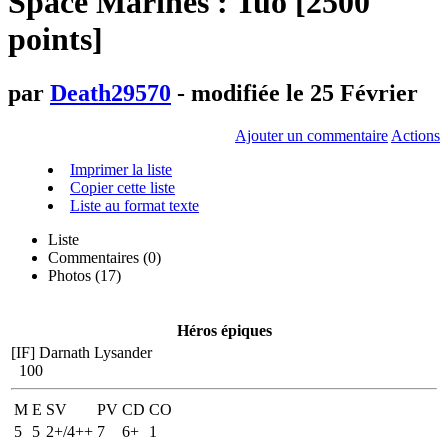
Space Marines : Tuo [2500
points]
par
Death29570
- modifiée le 25 Février
Ajouter un commentaire
Actions
Imprimer la liste
Copier cette liste
Liste au format texte
Liste
Commentaires (
0
)
Photos (17)
Héros épiques
[IF] Darnath Lysander
100
M
E
SV
PV
CD
CO
5
5
2+/4++
7
6+
1