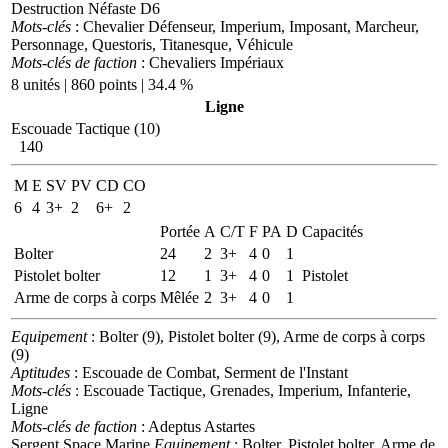
Destruction Néfaste D6
Mots-clés
: Chevalier Défenseur, Imperium, Imposant, Marcheur,
Personnage, Questoris, Titanesque, Véhicule
Mots-clés de faction
: Chevaliers Impériaux
8 unités | 860 points | 34.4 %
Ligne
Escouade Tactique (10)
140
M
E
SV
PV
CD
CO
6
4
3+
2
6+
2
Portée
A
C/T
F
PA
D
Capacités
Bolter
24
2
3+
4
0
1
Pistolet bolter
12
1
3+
4
0
1
Pistolet
Arme de corps à corps
Mêlée
2
3+
4
0
1
Equipement
: Bolter (9), Pistolet bolter (9), Arme de corps à corps
(9)
Aptitudes
: Escouade de Combat, Serment de l'Instant
Mots-clés
: Escouade Tactique, Grenades, Imperium, Infanterie,
Ligne
Mots-clés de faction
: Adeptus Astartes
Sergent Space Marine
Equipement
: Bolter, Pistolet bolter, Arme de