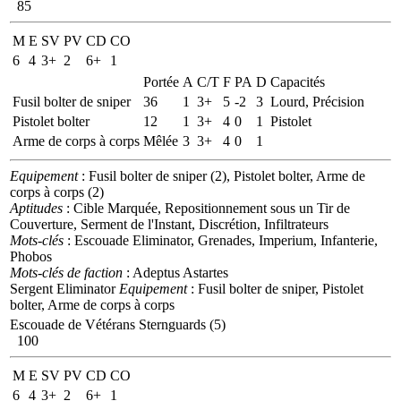
85
M
E
SV
PV
CD
CO
6
4
3+
2
6+
1
Portée
A
C/T
F
PA
D
Capacités
Fusil bolter de sniper
36
1
3+
5
-2
3
Lourd, Précision
Pistolet bolter
12
1
3+
4
0
1
Pistolet
Arme de corps à corps
Mêlée
3
3+
4
0
1
Equipement
: Fusil bolter de sniper (2), Pistolet bolter, Arme de
corps à corps (2)
Aptitudes
: Cible Marquée, Repositionnement sous un Tir de
Couverture, Serment de l'Instant, Discrétion, Infiltrateurs
Mots-clés
: Escouade Eliminator, Grenades, Imperium, Infanterie,
Phobos
Mots-clés de faction
: Adeptus Astartes
Sergent Eliminator
Equipement
: Fusil bolter de sniper, Pistolet
bolter, Arme de corps à corps
Escouade de Vétérans Sternguards (5)
100
M
E
SV
PV
CD
CO
6
4
3+
2
6+
1