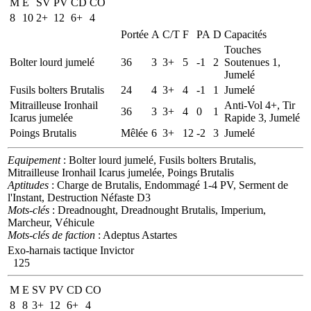
M
E
SV
PV
CD
CO
8
10
2+
12
6+
4
Portée
A
C/T
F
PA
D
Capacités
Touches
Bolter lourd jumelé
36
3
3+
5
-1
2
Soutenues 1,
Jumelé
Fusils bolters Brutalis
24
4
3+
4
-1
1
Jumelé
Mitrailleuse Ironhail
Anti-Vol 4+, Tir
36
3
3+
4
0
1
Icarus jumelée
Rapide 3, Jumelé
Poings Brutalis
Mêlée
6
3+
12
-2
3
Jumelé
Equipement
: Bolter lourd jumelé, Fusils bolters Brutalis,
Mitrailleuse Ironhail Icarus jumelée, Poings Brutalis
Aptitudes
: Charge de Brutalis, Endommagé 1-4 PV, Serment de
l'Instant, Destruction Néfaste D3
Mots-clés
: Dreadnought, Dreadnought Brutalis, Imperium,
Marcheur, Véhicule
Mots-clés de faction
: Adeptus Astartes
Exo-harnais tactique Invictor
125
M
E
SV
PV
CD
CO
8
8
3+
12
6+
4