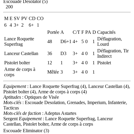
Escouade Desolator (5)
200
M
E
SV
PV
CD
CO
6
4
3+
2
6+
1
Portée
A
C/T
F
PA
D
Capacités
Lance Roquette
Déflagration,
48
D6+1
4+
5
0
1
Superfrag
Lourd
Déflagration, Tir
Lanceur Castellan
36
D3
3+
4
0
1
Indirect
Pistolet bolter
12
1
3+
4
0
1
Pistolet
Arme de corps à
Mêlée
3
3+
4
0
1
corps
Equipement
: Lance Roquette Superfrag (4), Lanceur Castellan (4),
Pistolet bolter (4), Arme de corps à corps (4)
Aptitudes
: Optiques de Visée
Mots-clés
: Escouade Desolation, Grenades, Imperium, Infanterie,
Tacticus
Mots-clés de faction
: Adeptus Astartes
Sergent
Equipement
: Lance Roquette Superfrag, Lanceur
Castellan, Pistolet bolter, Arme de corps à corps
Escouade Eliminator (3)