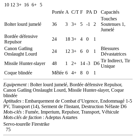
10
12
3+
16
6+
5
Portée
A
C/T
F
PA
D
Capacités
Touches
Bolter lourd jumelé
36
3
3+
5
-1
2
Soutenues 1,
Jumelé
Bordée défensive
24
18
3+
4
0
1
Repulsor
Canon Gatling
Blessures
24
12
3+
6
0
1
Onslaught Lourd
Dévastatrices
Tir Indirect, Tir
Missile Hunter-slayer
48
1
2+
14
-3
D6
Unique
Coque blindée
Mêlée
6
4+
8
0
1
Equipement
: Bolter lourd jumelé, Bordée défensive Repulsor,
Canon Gatling Onslaught Lourd, Missile Hunter-slayer, Coque
blindée
Aptitudes
: Embarquement de Combat d’Urgence, Endommagé 1-5
PV, Transport (14), Serment de l'Instant, Destruction Néfaste D6
Mots-clés
: Fumée, Imperium, Repulsor, Transport, Véhicule
Mots-clés de faction
: Adeptus Astartes
Servo-tourelle Firestrike
75