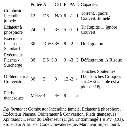
Portée
A
C/T
F
PA
D
Capacités
Combustor
Torrent, Ignore
Incendine
12
D6
N/A
6
-1
1
Couvert, Jumelé
jumelé
Eclateur à
Tir Rapide 1, Ignore
24
1
3+
5
0
1
phosphore
Couvert
Exécuteur
Plasma -
36
D6+3
3+
8
-2
2
Déflagration
Standard
Exécuteur
Plasma -
36
D6+3
3+
9
-3
3
Déflagration, A Risque
Surcharge
Touches Soutenues
Obliterateur à
D3, Touches Critiques
36
3
3+
12
-2
4
Conversion
sur 4+ si la cible est à
plus de 18ps
Pieds
Mêlée
4
4+
8
-1
2
titanesques
Equipement
: Combustor Incendine jumelé, Eclateur à phosphore,
Exécuteur Plasma, Obliterateur à Conversion, Pieds titanesques
Aptitudes
: Devoir du Défenseur (Lige), Endommagé 1-9 PV (CO),
Protecteur Altruiste, Code Chevaleresque, Marcheur Super-lourd,