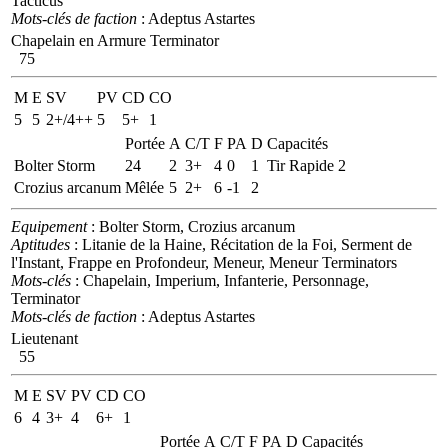
Tacticus
Mots-clés de faction
: Adeptus Astartes
Chapelain en Armure Terminator
75
M
E
SV
PV
CD
CO
5
5
2+/4++
5
5+
1
Portée
A
C/T
F
PA
D
Capacités
Bolter Storm
24
2
3+
4
0
1
Tir Rapide 2
Crozius arcanum
Mêlée
5
2+
6
-1
2
Equipement
: Bolter Storm, Crozius arcanum
Aptitudes
: Litanie de la Haine, Récitation de la Foi, Serment de
l'Instant, Frappe en Profondeur, Meneur, Meneur Terminators
Mots-clés
: Chapelain, Imperium, Infanterie, Personnage,
Terminator
Mots-clés de faction
: Adeptus Astartes
Lieutenant
55
M
E
SV
PV
CD
CO
6
4
3+
4
6+
1
Portée
A
C/T
F
PA
D
Capacités