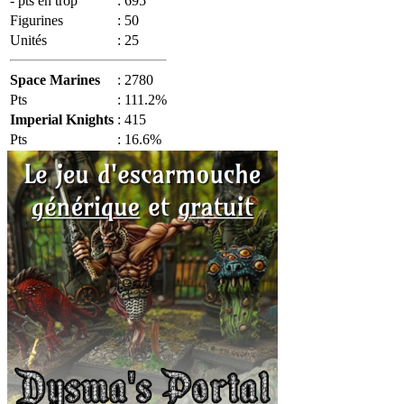
- pts en trop
:
695
Figurines
:
50
Unités
:
25
Space Marines
:
2780
Pts
:
111.2%
Imperial Knights
:
415
Pts
:
16.6%