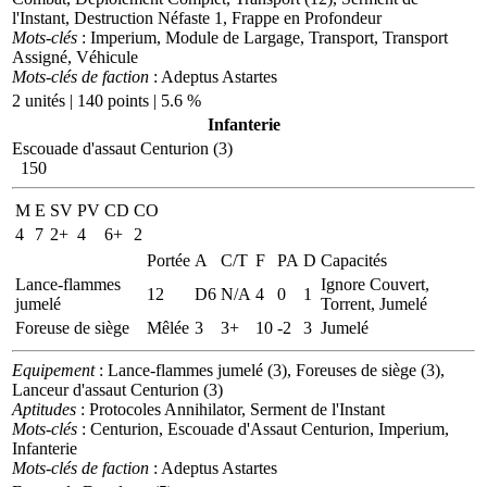
l'Instant, Destruction Néfaste 1, Frappe en Profondeur
Mots-clés
: Imperium, Module de Largage, Transport, Transport
Assigné, Véhicule
Mots-clés de faction
: Adeptus Astartes
2 unités | 140 points | 5.6 %
Infanterie
Escouade d'assaut Centurion (3)
150
M
E
SV
PV
CD
CO
4
7
2+
4
6+
2
Portée
A
C/T
F
PA
D
Capacités
Lance-flammes
Ignore Couvert,
12
D6
N/A
4
0
1
jumelé
Torrent, Jumelé
Foreuse de siège
Mêlée
3
3+
10
-2
3
Jumelé
Equipement
: Lance-flammes jumelé (3), Foreuses de siège (3),
Lanceur d'assaut Centurion (3)
Aptitudes
: Protocoles Annihilator, Serment de l'Instant
Mots-clés
: Centurion, Escouade d'Assaut Centurion, Imperium,
Infanterie
Mots-clés de faction
: Adeptus Astartes