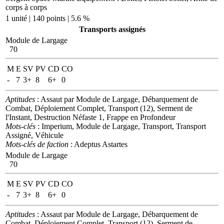
corps à corps
1 unité | 140 points | 5.6 %
Transports assignés
Module de Largage
70
M
E
SV
PV
CD
CO
-
7
3+
8
6+
0
Aptitudes
: Assaut par Module de Largage, Débarquement de
Combat, Déploiement Complet, Transport (12), Serment de
l'Instant, Destruction Néfaste 1, Frappe en Profondeur
Mots-clés
: Imperium, Module de Largage, Transport, Transport
Assigné, Véhicule
Mots-clés de faction
: Adeptus Astartes
Module de Largage
70
M
E
SV
PV
CD
CO
-
7
3+
8
6+
0
Aptitudes
: Assaut par Module de Largage, Débarquement de
Combat, Déploiement Complet, Transport (12), Serment de