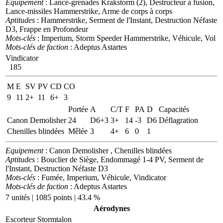
Equipement
: Lance-grenades Krakstorm (2), Destructeur à fusion,
Lance-missiles Hammerstrike, Arme de corps à corps
Aptitudes
: Hammerstrike, Serment de l'Instant, Destruction Néfaste
D3, Frappe en Profondeur
Mots-clés
: Imperium, Storm Speeder Hammerstrike, Véhicule, Vol
Mots-clés de faction
: Adeptus Astartes
Vindicator
185
M
E
SV
PV
CD
CO
9
11
2+
11
6+
3
Portée
A
C/T
F
PA
D
Capacités
Canon Demolisher
24
D6+3
3+
14
-3
D6
Déflagration
Chenilles blindées
Mêlée
3
4+
6
0
1
Equipement
: Canon Demolisher , Chenilles blindées
Aptitudes
: Bouclier de Siège, Endommagé 1-4 PV, Serment de
l'Instant, Destruction Néfaste D3
Mots-clés
: Fumée, Imperium, Véhicule, Vindicator
Mots-clés de faction
: Adeptus Astartes
7 unités | 1085 points | 43.4 %
Aérodynes
Escorteur Stormtalon