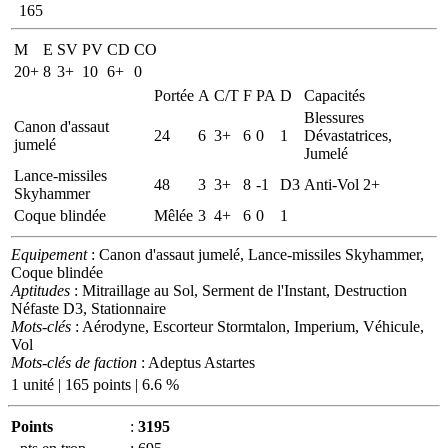
165
M
E
SV
PV
CD
CO
20+
8
3+
10
6+
0
Portée
A
C/T
F
PA
D
Capacités
Blessures
Canon d'assaut
24
6
3+
6
0
1
Dévastatrices,
jumelé
Jumelé
Lance-missiles
48
3
3+
8
-1
D3
Anti-Vol 2+
Skyhammer
Coque blindée
Mêlée
3
4+
6
0
1
Equipement
: Canon d'assaut jumelé, Lance-missiles Skyhammer,
Coque blindée
Aptitudes
: Mitraillage au Sol, Serment de l'Instant, Destruction
Néfaste D3, Stationnaire
Mots-clés
: Aérodyne, Escorteur Stormtalon, Imperium, Véhicule,
Vol
Mots-clés de faction
: Adeptus Astartes
1 unité | 165 points | 6.6 %
Points
:
3195