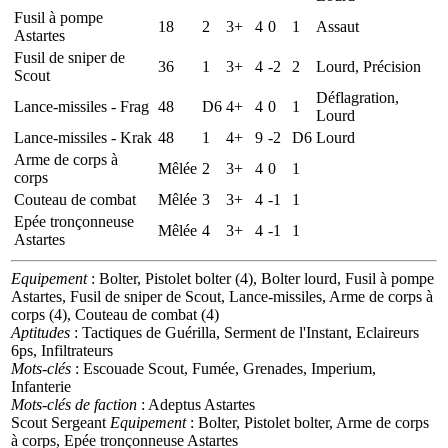
Fusil à pompe
18
2
3+
4
0
1
Assaut
Astartes
Fusil de sniper de
36
1
3+
4
-2
2
Lourd, Précision
Scout
Déflagration,
Lance-missiles - Frag
48
D6
4+
4
0
1
Lourd
Lance-missiles - Krak
48
1
4+
9
-2
D6
Lourd
Arme de corps à
Mêlée
2
3+
4
0
1
corps
Couteau de combat
Mêlée
3
3+
4
-1
1
Epée tronçonneuse
Mêlée
4
3+
4
-1
1
Astartes
Equipement
: Bolter, Pistolet bolter (4), Bolter lourd, Fusil à pompe
Astartes, Fusil de sniper de Scout, Lance-missiles, Arme de corps à
corps (4), Couteau de combat (4)
Aptitudes
: Tactiques de Guérilla, Serment de l'Instant, Eclaireurs
6ps, Infiltrateurs
Mots-clés
: Escouade Scout, Fumée, Grenades, Imperium,
Infanterie
Mots-clés de faction
: Adeptus Astartes
Scout Sergeant
Equipement
: Bolter, Pistolet bolter, Arme de corps
à corps, Epée tronçonneuse Astartes