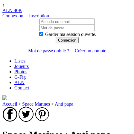
↑
ALN 40K
Connexion
|
Inscription
Garder ma session ouverte.
Mot de passe oublié ?
|
Créer un compte
Listes
Joueurs
Photos
G-Fig
ALN
Contact
Accueil
>
Space Marines
>
Anti papa