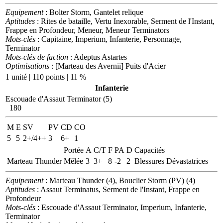
Equipement
: Bolter Storm, Gantelet relique
Aptitudes
: Rites de bataille, Vertu Inexorable, Serment de l'Instant,
Frappe en Profondeur, Meneur, Meneur Terminators
Mots-clés
: Capitaine, Imperium, Infanterie, Personnage,
Terminator
Mots-clés de faction
: Adeptus Astartes
Optimisations
: [Marteau des Avernii] Puits d'Acier
1 unité | 110 points | 11 %
Infanterie
Escouade d'Assaut Terminator (5)
180
M
E
SV
PV
CD
CO
5
5
2+/4++
3
6+
1
Portée
A
C/T
F
PA
D
Capacités
Marteau Thunder
Mêlée
3
3+
8
-2
2
Blessures Dévastatrices
Equipement
: Marteau Thunder (4), Bouclier Storm (PV) (4)
Aptitudes
: Assaut Terminatus, Serment de l'Instant, Frappe en
Profondeur
Mots-clés
: Escouade d'Assaut Terminator, Imperium, Infanterie,
Terminator