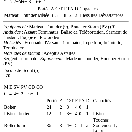
5
5
2+/4++
3
6+
1
Portée
A
C/T
F
PA
D
Capacités
Marteau Thunder
Mêlée
3
3+
8
-2
2
Blessures Dévastatrices
Equipement
: Marteau Thunder (9), Bouclier Storm (PV) (9)
Aptitudes
: Assaut Terminatus, Balise de Téléportation, Serment de
l'Instant, Frappe en Profondeur
Mots-clés
: Escouade d'Assaut Terminator, Imperium, Infanterie,
Terminator
Mots-clés de faction
: Adeptus Astartes
Sergent Terminator
Equipement
: Marteau Thunder, Bouclier Storm
(PV)
Escouade Scout (5)
70
M
E
SV
PV
CD
CO
6
4
4+
2
6+
1
Portée
A
C/T
F
PA
D
Capacités
Bolter
24
2
3+
4
0
1
Pistolet bolter
12
1
3+
4
0
1
Pistolet
Touches
Bolter lourd
36
3
4+
5
-1
2
Soutenues 1,
Lourd