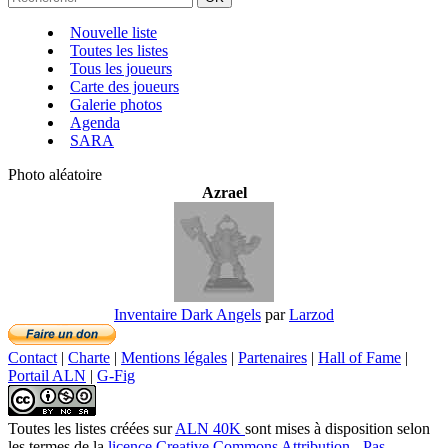
Nouvelle liste
Toutes les listes
Tous les joueurs
Carte des joueurs
Galerie photos
Agenda
SARA
Photo aléatoire
Azrael
Inventaire Dark Angels
par
Larzod
Contact
|
Charte
|
Mentions légales
|
Partenaires
|
Hall of Fame
|
Portail ALN
|
G-Fig
Toutes les listes créées
sur
ALN 40K
sont mises à disposition selon
les termes de la
licence Creative Commons Attribution - Pas