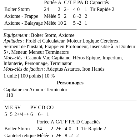
Portée
A
C/T
F
PA
D
Capacités
Bolter Storm
24
2
2+
4
0
1
Tir Rapide 2
Axiome - Frappe
Mêlée
5
2+
8
-2
2
Axiome - Balayage
Mêlée
10
2+
5
-2
1
Equipement
: Bolter Storm, Axiome
Aptitudes
: Froid et Calculateur, Moteur Logique Cerebrex,
Serment de l'Instant, Frappe en Profondeur, Insensible à la Douleur
5+, Meneur, Meneur Terminators
Mots-clés
: Caanok Var, Capitaine, Héros Epique, Imperium,
Infanterie, Personnage, Terminator
Mots-clés de faction
: Adeptus Astartes, Iron Hands
1 unité | 100 points | 10 %
Personnages
Capitaine en Armure Terminator
110
M
E
SV
PV
CD
CO
5
5
2+/4++
6
6+
1
Portée
A
C/T
F
PA
D
Capacités
Bolter Storm
24
2
2+
4
0
1
Tir Rapide 2
Gantelet relique
Mêlée
5
2+
8
-2
2