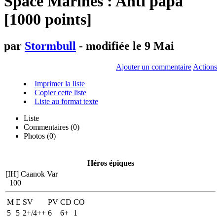
Space Marines : Anti papa
[1000 points]
par
Stormbull
- modifiée le 9 Mai
Ajouter un commentaire
Actions
Imprimer la liste
Copier cette liste
Liste au format texte
Liste
Commentaires (
0
)
Photos (0)
Héros épiques
[IH] Caanok Var
100
M
E
SV
PV
CD
CO
5
5
2+/4++
6
6+
1