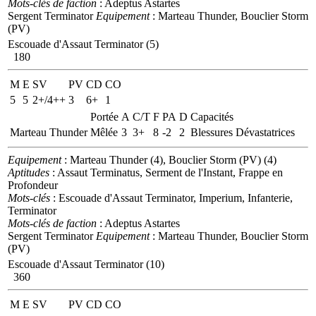
Mots-clés de faction
: Adeptus Astartes
Sergent Terminator
Equipement
: Marteau Thunder, Bouclier Storm
(PV)
Escouade d'Assaut Terminator (5)
180
M
E
SV
PV
CD
CO
5
5
2+/4++
3
6+
1
Portée
A
C/T
F
PA
D
Capacités
Marteau Thunder
Mêlée
3
3+
8
-2
2
Blessures Dévastatrices
Equipement
: Marteau Thunder (4), Bouclier Storm (PV) (4)
Aptitudes
: Assaut Terminatus, Serment de l'Instant, Frappe en
Profondeur
Mots-clés
: Escouade d'Assaut Terminator, Imperium, Infanterie,
Terminator
Mots-clés de faction
: Adeptus Astartes
Sergent Terminator
Equipement
: Marteau Thunder, Bouclier Storm
(PV)
Escouade d'Assaut Terminator (10)
360
M
E
SV
PV
CD
CO