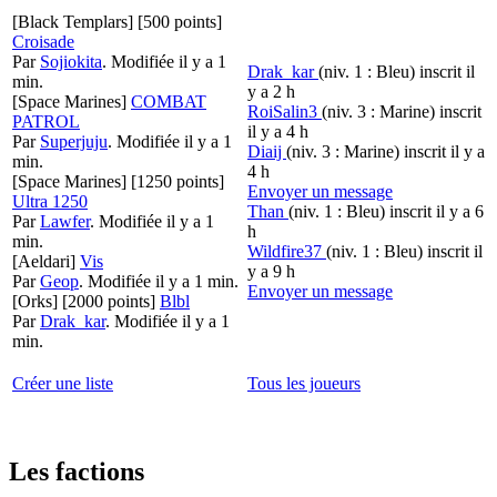
[Black Templars]
[500 points]
Croisade
Par
Sojiokita
.
Modifiée il y a 1
Drak_kar
(niv. 1 : Bleu)
inscrit il
min.
y a 2 h
[Space Marines]
COMBAT
RoiSalin3
(niv. 3 : Marine)
inscrit
PATROL
il y a 4 h
Par
Superjuju
.
Modifiée il y a 1
Diaij
(niv. 3 : Marine)
inscrit il y a
min.
4 h
[Space Marines]
[1250 points]
Envoyer un message
Ultra 1250
Than
(niv. 1 : Bleu)
inscrit il y a 6
Par
Lawfer
.
Modifiée il y a 1
h
min.
Wildfire37
(niv. 1 : Bleu)
inscrit il
[Aeldari]
Vis
y a 9 h
Par
Geop
.
Modifiée il y a 1 min.
Envoyer un message
[Orks]
[2000 points]
Blbl
Par
Drak_kar
.
Modifiée il y a 1
min.
Créer une liste
Tous les joueurs
Les factions