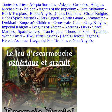
Toutes les listes
-
Adepta Sororitas
-
Adeptus Custodes
-
Adeptus
Mechanicus
-
Aeldari
-
Agents of the Imperium
-
Astra Militarum
-
Black Templars
-
Blood Angels
-
Chaos Daemons
-
Chaos Knights
-
Chaos Space Marines
-
Dark Angels
-
Death Guard
-
Deathwatch
-
Drukhari
-
Emperor's Children
-
Genestealer Cults
-
Grey Knights
-
Imperial Knights
-
Leagues of Votann
-
Necrons
-
Orks
-
Space
Marines
-
Space wolves
-
T'au Empire
-
Thousand Sons
-
Tyranids
-
World Eaters
-
[FW] Titan Legions
-
[Horus Heresy Legends]
Heretic Astartes
-
[Legends] Fortifications et Non Alignés